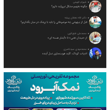
شهرام فهیمی
چگونه بفهمم مشکل تیروئید دارم؟
دکتر لاله دهقان پیشه
قبل از بیهوشی چه موضوعاتی را باید با پزشک در میان بگذاریم؟
محمدعلی فتح الهی
از «میدان نفتی» تا «آبشار هسته ای»
محمدمهدی سیدناصری
ادبیات کودک، کلید هویت‌سازی نسل آینده