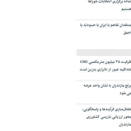
ماده برگزاری انتخابات شورا‌ها
ستیم
نتقدان تفاهم با ایران یا حسودند یا
حمق
ظرفیت ۳۵ میلیون مترمکعبی CNG
اه‌کلید عبور از ناترازی بنزین است
رنج مازندران با نشان واحد عرضه
ی شود
فاف‌سازی فرآیند‌ها و پاسخگویی،
حور ارزیابی بازرسی کشاورزی
ازندران