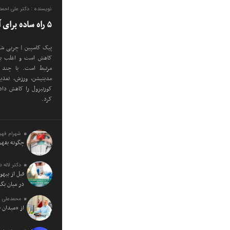
نویسنده : دکتر علی احم
۵ راه ساده برای آب کردن شکم کورتیزولی
پیک کاسپین | چربی شک
کاهش است و اغلب با 
مرتبط است. با چند 
مدیتیشن، ورزش، تغذی
کورتیزول را کاهش دا
کرد.
شهرام فهی
چگونه بفهم
دکتر لاله 
قبل از بیه
در میان بگذ
محمدعلی ف
از «میدان 