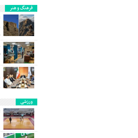
فرهنگ و هنر
ث
ر
و
و
س
ت
ر
ورزشی
ت
د
ر