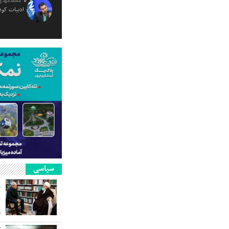
محمدمهدی
ادبیات کود
سیاسی
ر
ن
م