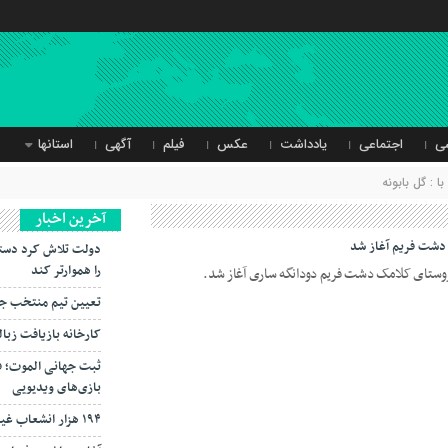
ی
اجتماعی
یادداشت
عکس
فیلم
آگهی
استانها
 : گل بابونه
آخرین اخبار
ی دشت فریم آغاز شد
دولت تلاش کرد دستر
را هموارتر کند
ی روستای کلامک دشت فریم دودانگه ساری آغاز شد.
تعیین تیم منتخب جو
کارخانه بازیافت زبال
ثبت جهانی الموت؛ ف
بازی‌های ویدیویی
۱۹۴ هزار انشعاب غیرمجاز از شبکه برق جمع‌آوری شد