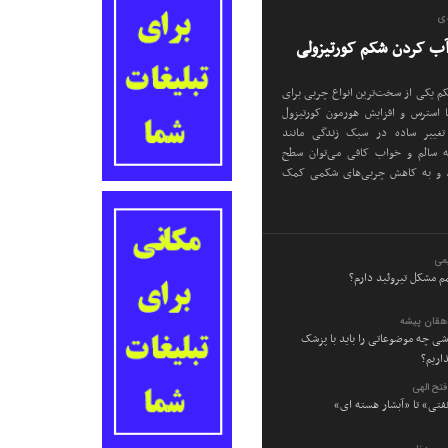
دی
م یکی از سخت‌ترین انواع چربی برای
استرس و افزایش هورمون کورتیزول
تغییر ساده در سبک زندگی مانند
ه سالم و خواب کافی می‌توان سطح
د و به کاهش چربی‌های شکمی کمک
می
م مشکل تیروئید دارم؟
دهقان پیشه
وشی چه موضوعاتی را باید با پزشک
اریم؟
تح الهی
نفتی» تا «آبشار هسته ای»