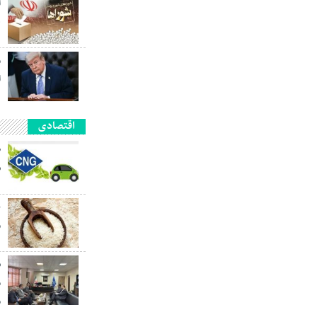
آ
ه
م
ا
اقتصادی
ش
ب
م
ش
م
م