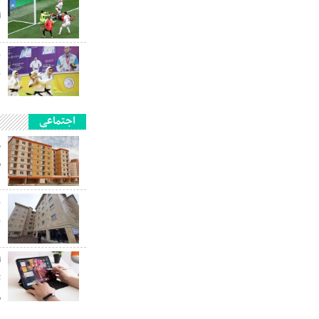
ا
پ
ب
اجتماعی
م
ب
ا
م