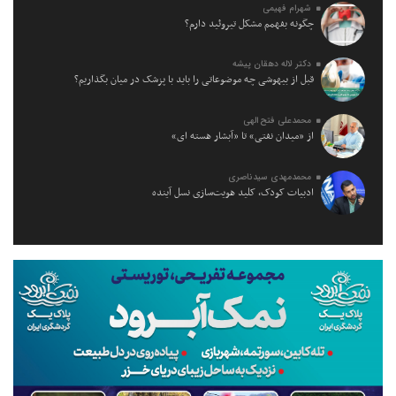
شهرام فهیمی
چگونه بفهمم مشکل تیروئید دارم؟
دکتر لاله دهقان پیشه
قبل از بیهوشی چه موضوعاتی را باید با پزشک در میان بگذاریم؟
محمدعلی فتح الهی
از «میدان نفتی» تا «آبشار هسته ای»
محمدمهدی سیدناصری
ادبیات کودک، کلید هویت‌سازی نسل آینده