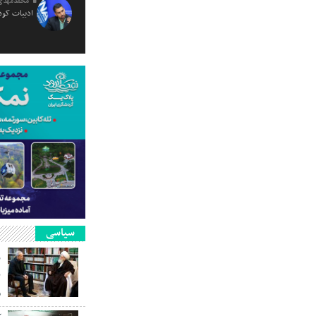
محمدمهدی
ادبیات کود
سیاسی
ر
ن
م