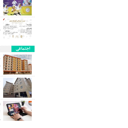
ب
م
اجتماعی
م
ب
ا
م