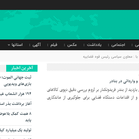
ی
اجتماعی
یادداشت
عکس
فیلم
آگهی
استانها
ا : معاون سیاسی رئیس قوه قضاییه
آخرین اخبار
ثبت جهانی الموت؛ ف
 وارداتی در بنادر
بازی‌های ویدیویی
ازدید از بندر فریدونکنار بر لزوم بررسی دقیق دپوی کالاهای
۱۹۴ هزار انشعاب غیرمجاز از شبکه برق جمع‌آوری شد
 و از اقدامات دستگاه قضایی برای جلوگیری از ماندگاری
آغاز برداشت بذر است
۸ همت کمک بلاعوض
یابد
تولید یک میلیارد کی