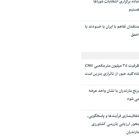
ماده برگزاری انتخابات شورا‌ها
ستیم
نتقدان تفاهم با ایران یا حسودند یا
حمق
ظرفیت ۳۵ میلیون مترمکعبی CNG
اه‌کلید عبور از ناترازی بنزین است
رنج مازندران با نشان واحد عرضه
ی شود
فاف‌سازی فرآیند‌ها و پاسخگویی،
حور ارزیابی بازرسی کشاورزی
ازندران