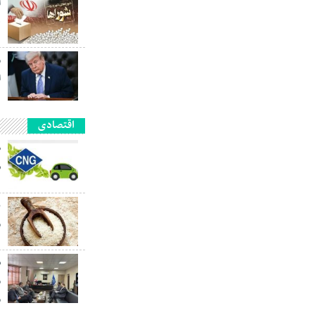
آ
ه
م
ا
اقتصادی
ش
ب
م
ش
م
م