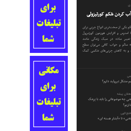
دی
م یکی از سخت‌ترین انواع چربی برای
استرس و افزایش هورمون کورتیزول
تغییر ساده در سبک زندگی مانند
ه سالم و خواب کافی می‌توان سطح
د و به کاهش چربی‌های شکمی کمک
می
م مشکل تیروئید دارم؟
دهقان پیشه
وشی چه موضوعاتی را باید با پزشک
اریم؟
تح الهی
نفتی» تا «آبشار هسته ای»