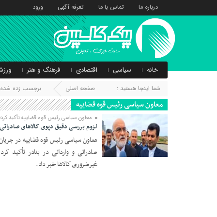
درباره ما
تماس با ما
تعرفه آگهی
ورود
خانه
سیاسی
اقتصادی
فرهنگ و هنر
ورزش
شما اینجا هستید :
صفحه اصلی
برچسب زده شده ب
معاون سیاسی رئیس قوه قضاییه
معاون سیاسی رئیس قوه قضاییه تأکید کرد؛
لزوم بررسی دقیق دپوی کالاهای صادراتی و
معاون سیاسی رئیس قوه قضاییه در جریان ب
صادراتی و وارداتی در بنادر تأکید کرد
26 اردیبهشت 1404
غیرضروری کالاها خبر داد.