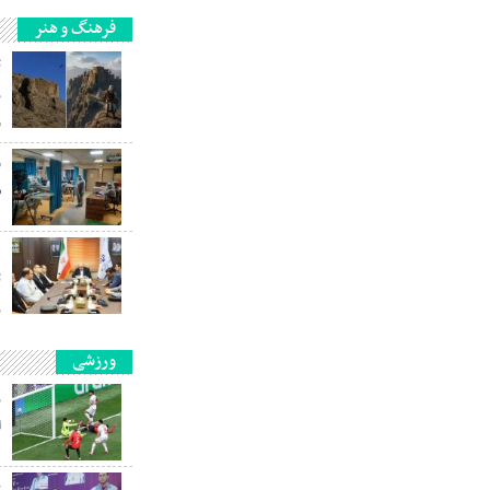
فرهنگ و هنر
ث
ر
و
و
س
ت
ر
ورزشی
ر
ا
پ