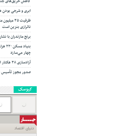
کاهش حریق‌های جنگل
ابری و شرجی بودن هوا
ناترازی بنزین است
برنج مازندران با نش
بنیاد 
چهار می‌سازد
آزادسازی ۳۸ هکتار از اراضی ملی تنکابن
صدور مجوز تأسیس بیش از ۳۹ هزار ده
کیوسک