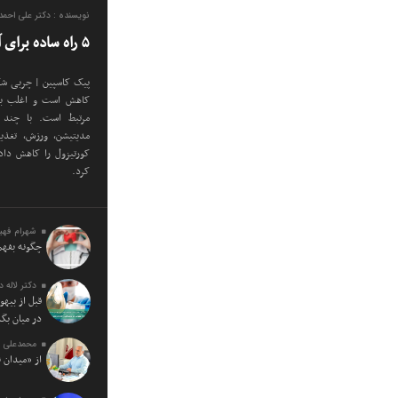
نویسنده : دکتر علی احم
۵ راه ساده برای آب کردن شکم کورتیزولی
پیک کاسپین | چربی شک
کاهش است و اغلب با 
مرتبط است. با چند 
مدیتیشن، ورزش، تغذی
کورتیزول را کاهش دا
کرد.
شهرام فهی
چگونه بفهم
دکتر لاله 
قبل از بیه
در میان بگذ
محمدعلی ف
از «میدان 