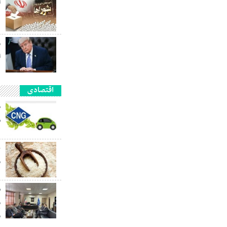
آ
ه
م
ا
اقتصادی
ش
ب
م
ش
م
م