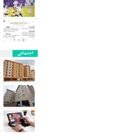
ب
م
اجتماعی
م
ب
ا
م