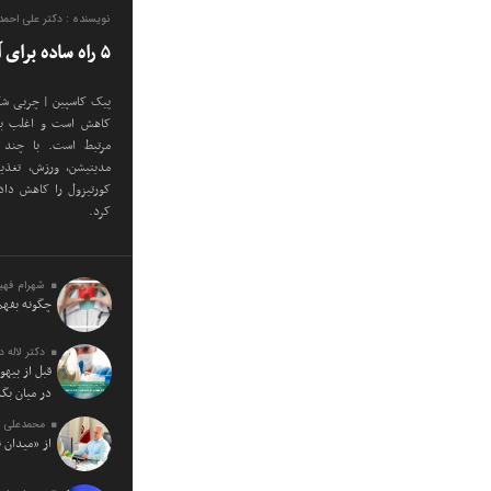
نویسنده : دکتر علی احم
۵ راه ساده برای آب کردن شکم کورتیزولی
پیک کاسپین | چربی شک
کاهش است و اغلب با 
مرتبط است. با چند 
مدیتیشن، ورزش، تغذی
کورتیزول را کاهش دا
کرد.
شهرام فهی
چگونه بفهم
دکتر لاله 
قبل از بیه
در میان بگذ
محمدعلی ف
از «میدان 