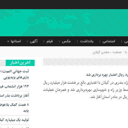
ی
اجتماعی
یادداشت
عکس
فیلم
آگهی
استانها
ا : صنعت ، معدن گیلان
آخرین اخبار
ثبت جهانی الموت؛ ف
 ریال اعتبار بهره برداری شد
بازی‌های ویدیویی
 بندری در گیلان با اعتباری بالغ بر هشت هزار میلیارد ریال
۱۹۴ هزار انشعاب غیرمجاز از شبکه برق جمع‌آوری شد
ط وزیر راه و شهرسازی بهره‌برداری شد و همزمان عملیات
آغاز برداشت بذر است
۸ همت کمک بلاعوض
یابد
تولید یک میلیارد کی