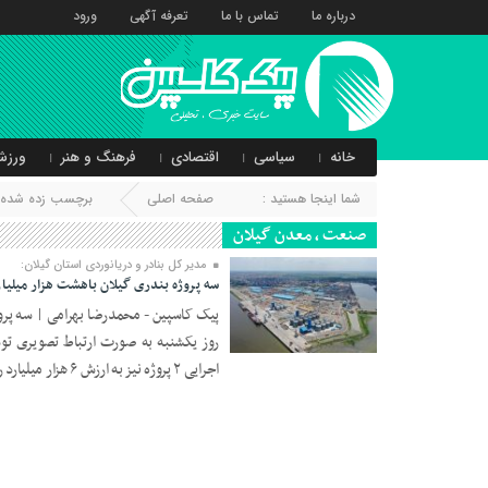
درباره ما
تماس با ما
تعرفه آگهی
ورود
خانه
سیاسی
اقتصادی
فرهنگ و هنر
ورزش
شما اینجا هستید :
صفحه اصلی
برچسب زده شده ب
صنعت ، معدن گیلان
مدیر کل بنادر و دریانوردی استان گیلان:
سه پروژه بندری گیلان باهشت هزار میلیارد
پیک کاسپین - محمدرضا بهرامی | سه پروژه
روز یکشنبه به صورت ارتباط تصویری توس
15 خرداد 1403
اجرایی ۲ پروژه نیز به ارزش ۶ هزار میلیارد ریال در بنادر استان آغاز شد.