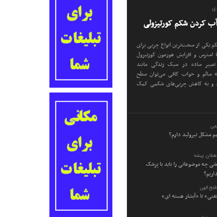
دی
م یکی از سخت‌ترین انواع چربی برای
استرس و افزایش هورمون کورتیزول
تغییر ساده در سبک زندگی مانند
ه سالم و خواب کافی می‌توان سطح
د و به کاهش چربی‌های شکمی کمک
می
م مشکل تیروئید دارم؟
دهقان پیشه
وشی چه موضوعاتی را باید با پزشک
اریم؟
تح الهی
نفتی» تا «آبشار هسته ای»