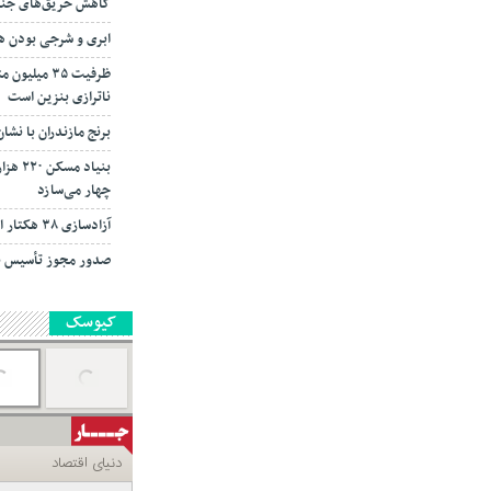
کاهش حریق‌های جنگل
ابری و شرجی بودن هوا
ناترازی بنزین است
برنج مازندران با نش
بنیاد 
چهار می‌سازد
آزادسازی ۳۸ هکتار از اراضی ملی تنکابن
صدور مجوز تأسیس بیش از ۳۹ هزار ده
کیوسک