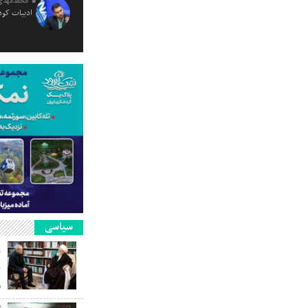
محمدمهدی
ادبیات کود
سیاسی
ر
ن
م