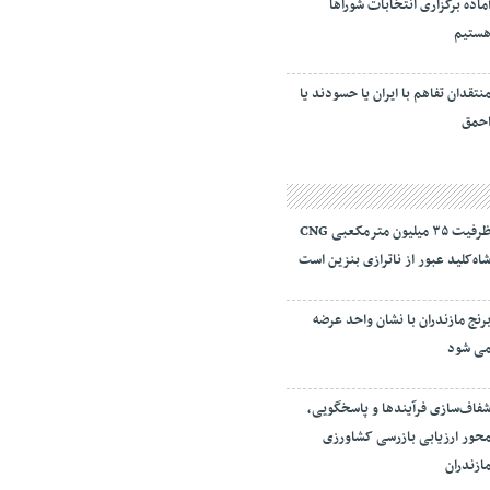
ماده برگزاری انتخابات شورا‌ها
ستیم
نتقدان تفاهم با ایران یا حسودند یا
حمق
ظرفیت ۳۵ میلیون مترمکعبی CNG
اه‌کلید عبور از ناترازی بنزین است
رنج مازندران با نشان واحد عرضه
ی شود
فاف‌سازی فرآیند‌ها و پاسخگویی،
حور ارزیابی بازرسی کشاورزی
ازندران