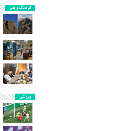
فرهنگ و هنر
ث
ر
و
و
س
ت
ر
ورزشی
ر
ا
پ