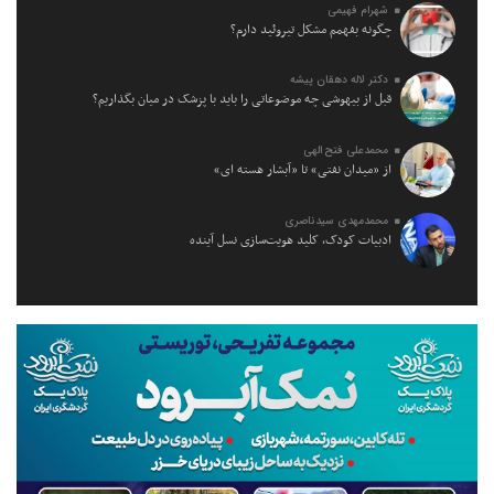
شهرام فهیمی
چگونه بفهمم مشکل تیروئید دارم؟
دکتر لاله دهقان پیشه
قبل از بیهوشی چه موضوعاتی را باید با پزشک در میان بگذاریم؟
محمدعلی فتح الهی
از «میدان نفتی» تا «آبشار هسته ای»
محمدمهدی سیدناصری
ادبیات کودک، کلید هویت‌سازی نسل آینده