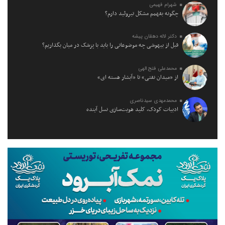
شهرام فهیمی
چگونه بفهمم مشکل تیروئید دارم؟
دکتر لاله دهقان پیشه
قبل از بیهوشی چه موضوعاتی را باید با پزشک در میان بگذاریم؟
محمدعلی فتح الهی
از «میدان نفتی» تا «آبشار هسته ای»
محمدمهدی سیدناصری
ادبیات کودک، کلید هویت‌سازی نسل آینده