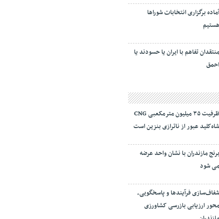
ماده برگزاری انتخابات شورا‌ها
ستیم
نتقدان تفاهم با ایران یا حسودند یا
حمق
ظرفیت ۳۵ میلیون مترمکعبی CNG
اه‌کلید عبور از ناترازی بنزین است
رنج مازندران با نشان واحد عرضه
ی شود
فاف‌سازی فرآیند‌ها و پاسخگویی،
حور ارزیابی بازرسی کشاورزی
ازندران