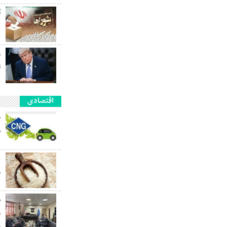
آ
ه
م
ا
اقتصادی
ش
ب
م
ش
م
م