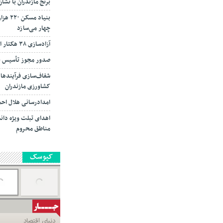
برنج مازندران با نش
بنیاد 
چهار می‌سازد
آزادسازی ۳۸ هکتار از اراضی ملی تنکابن
صدور مجوز تأسیس بیش از ۳۹ هزار ده
شفاف‌سازی فرآیند‌ها
کشاورزی مازندران
امدادرسانی هلال احمر مازند
مناطق محروم
کیوسک