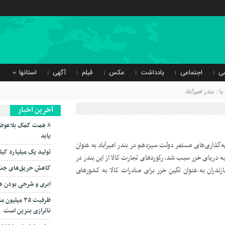
ی
اجتماعی
یادداشت
عکس
فیلم
آگهی
استانها
: بندر امیرآباد
آخرین اخبار
۸ همت کمک بلاعوض
یابد
گذاری‌های مستمر دولت سیزدهم در بندر امیرآباد به عنوان
تولید یک میلیارد کی
ه دریای خزر سبب شد، رکوردهای تجارت کالا از این بندر در
کاهش حریق‌های جنگل
ازندران به عنوان نگین خزر برای صادرات کالا به کشورهای
ابری و شرجی بودن هوا
ناترازی بنزین است