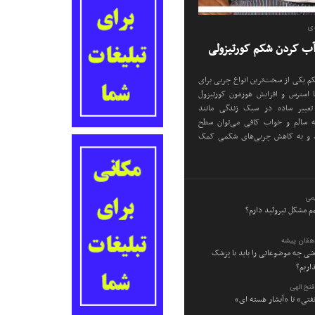
دی
م یکی از سخت‌ترین انواع چربی برای
استرس و افزایش هورمون کورتیزول
تغییر ساده در سبک زندگی مانند
ه سالم و خواب کافی می‌توان سطح
د و به کاهش چربی‌های شکمی کمک
می
م مشکل تیروئید دارم؟
دهقان پیشه
وشی چه موضوعاتی را باید با پزشک
اریم؟
تح الهی
نفتی» تا «آبشار هسته ای»