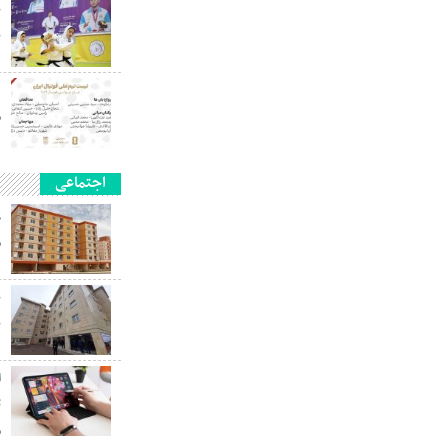
پ
ب
م
اجتماعی
م
ب
ا
م