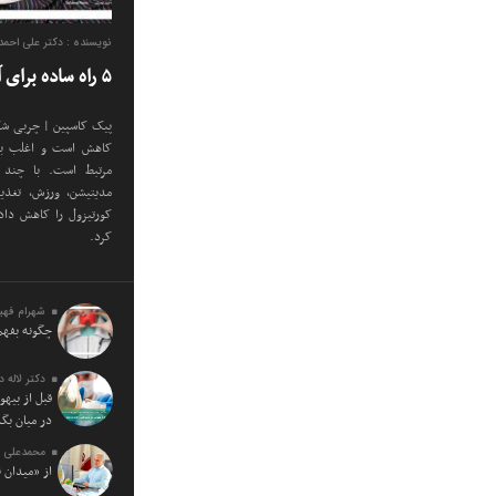
نویسنده : دکتر علی احم
۵ راه ساده برای آب کردن شکم کورتیزولی
پیک کاسپین | چربی شک
کاهش است و اغلب با 
مرتبط است. با چند 
مدیتیشن، ورزش، تغذی
کورتیزول را کاهش دا
کرد.
شهرام فهی
چگونه بفهم
دکتر لاله 
قبل از بیه
در میان بگذ
محمدعلی ف
از «میدان 