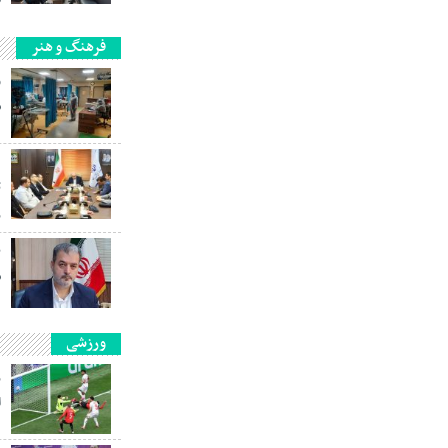
فرهنگ و هنر
و
س
ت
ر
ب
ش
ورزشی
ر
ا