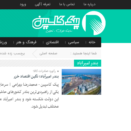
درباره ما
تماس با ما
تعرفه آگهی
ورود
خانه
سیاسی
اقتصادی
فرهنگ و هنر
ورزش
شما اینجا هستید :
صفحه اصلی
برچسب زده شده با 
بندر امیرآباد
رکورد صادرات کالا؛
بندر امیرآباد؛ نگین اقتصاد خزر
پیک کاسپین - محمدرضا بهرامی | سرمایه‌
یکی از راهبردی‌ترین بنادر کشورهای حاشی
15 خرداد 1403
این دولت شکسته شود و بندر امیرآباد م
مختلف تبدیل شود.