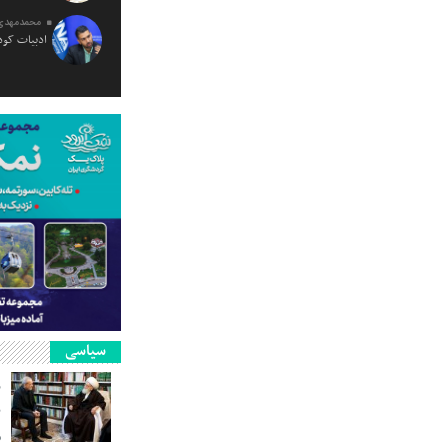
محمدمهدی
ادبیات کود
سیاسی
ر
ن
م