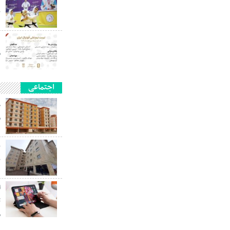
ب
م
اجتماعی
م
ب
ا
م