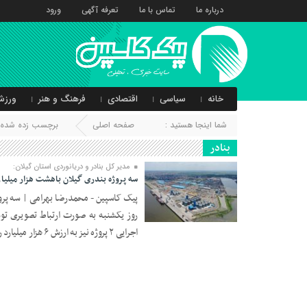
درباره ما
تماس با ما
تعرفه آگهی
ورود
خانه
سیاسی
اقتصادی
فرهنگ و هنر
ورزش
شما اینجا هستید :
صفحه اصلی
برچسب زده شده با
بنادر
مدیر کل بنادر و دریانوردی استان گیلان:
سه پروژه بندری گیلان باهشت هزار میلیارد
پیک کاسپین - محمدرضا بهرامی | سه پروژه
روز یکشنبه به صورت ارتباط تصویری توس
15 خرداد 1403
اجرایی ۲ پروژه نیز به ارزش ۶ هزار میلیارد ریال در بنادر استان آغاز شد.