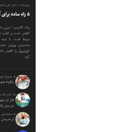
نویسنده : دکتر علی احم
۵ راه ساده برای آب کردن شکم کورتیزولی
پیک کاسپین | چربی شک
کاهش است و اغلب با 
مرتبط است. با چند 
مدیتیشن، ورزش، تغذی
کورتیزول را کاهش دا
کرد.
شهرام فهی
چگونه بفهم
دکتر لاله 
قبل از بیه
در میان بگذ
محمدعلی ف
از «میدان 