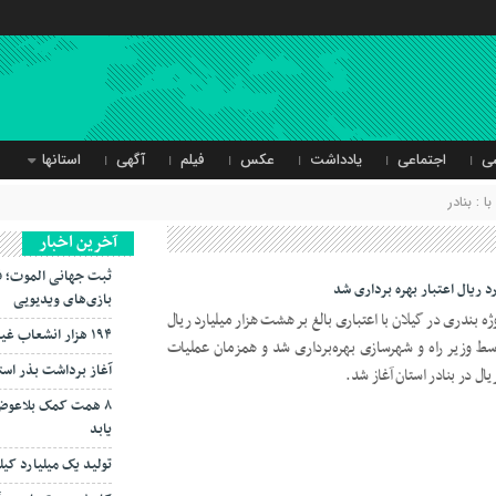
ی
اجتماعی
یادداشت
عکس
فیلم
آگهی
استانها
 : بنادر
آخرین اخبار
ثبت جهانی الموت؛ ف
 ریال اعتبار بهره برداری شد
بازی‌های ویدیویی
 بندری در گیلان با اعتباری بالغ بر هشت هزار میلیارد ریال
۱۹۴ هزار انشعاب غیرمجاز از شبکه برق جمع‌آوری شد
ط وزیر راه و شهرسازی بهره‌برداری شد و همزمان عملیات
آغاز برداشت بذر است
۸ همت کمک بلاعوض
یابد
تولید یک میلیارد کی