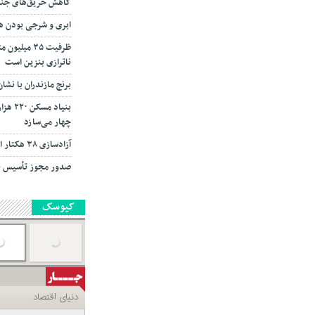
کاهش حریق‌های جنگل
ابری و شرجی بودن هوا
ناترازی بنزین است
برنج مازندران با نش
بنیاد 
چهار می‌سازد
آزادسازی ۳۸ هکتار از اراضی ملی تنکابن
صدور مجوز تأسیس بیش از ۳۹ هزار ده
کیوسک