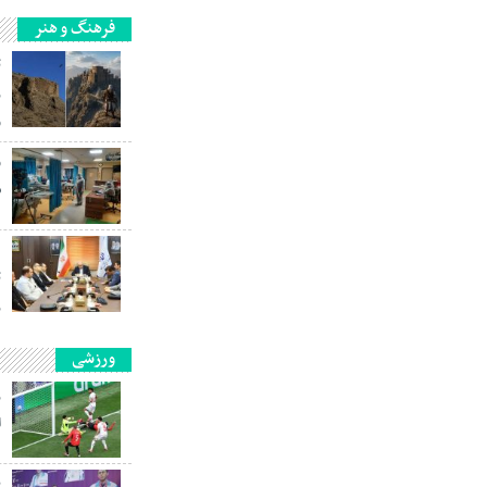
فرهنگ و هنر
ث
ر
و
و
س
ت
ر
ورزشی
ر
ا
پ