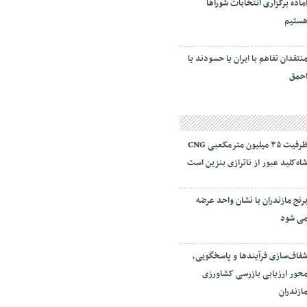
ماده برگزاری انتخابات شورا‌ها
ستیم
نتقدان تفاهم با ایران یا حسودند یا
حمق
ظرفیت ۳۵ میلیون مترمکعبی CNG
اه‌کلید عبور از ناترازی بنزین است
رنج مازندران با نشان واحد عرضه
ی شود
فاف‌سازی فرآیند‌ها و پاسخگویی،
حور ارزیابی بازرسی کشاورزی
ازندران