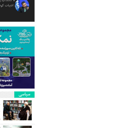
محمدمهدی
ادبیات کود
سیاسی
ر
ن
م