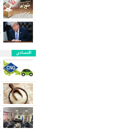
آ
ه
م
ا
اقتصادی
ش
ب
م
ش
م
م