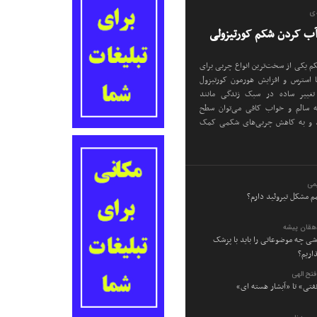
دی
م یکی از سخت‌ترین انواع چربی برای
استرس و افزایش هورمون کورتیزول
تغییر ساده در سبک زندگی مانند
ه سالم و خواب کافی می‌توان سطح
د و به کاهش چربی‌های شکمی کمک
می
م مشکل تیروئید دارم؟
دهقان پیشه
وشی چه موضوعاتی را باید با پزشک
اریم؟
تح الهی
نفتی» تا «آبشار هسته ای»