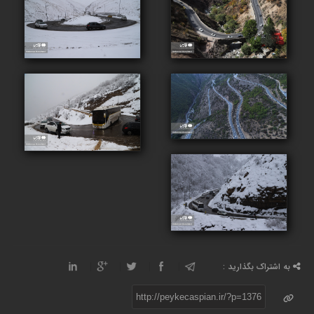
به اشتراک بگذارید :
http://peykecaspian.ir/?p=1376