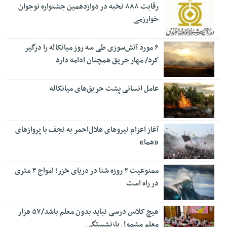
رقابت ۸۸۸ نخبه در دوازدهمین جشنواره نوجوان
خوارزمی
۶ مورد آتش‌سوزی طی سه روز میانکاله را درگیر
کرد/ مهار حریق همچنان ادامه دارد
عامل انسانی پشت حریق‌های میانکاله
آغاز اعزام نیروهای هلال‌احمر به نجف با پروازهای
«هما»
ممنوعیت ۲ روزه شنا در دریای خزر؛ امواج ۳ متری
در راه است
هیچ کلاس درسی نباید بدون معلم باشد/۵۷ هزار
معلم مشمول بازنشستگی