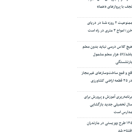
جف با پروازهای «هما»
ممنوعیت ۲ روزه شنا در دریای
زر؛ امواج ۳ متری در راه است
یچ کلاس درسی نباید بدون معلم
باشد/۵۷ هزار معلم مشمول
ازنشستگی
لع و قمع ساخت‌وسازهای غیرمجاز
ر ۳۵ قطعه اراضی کشاورزی
رنامه‌ریزی آموزش و پرورش برای
ال تحصیلی جدید بازگشایی
دارس است
۱۳۵ طرح بهزیستی در مازندران
فتتاح شد