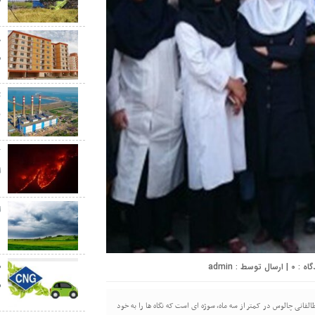
ط
م
ت
ب
ک
ا
ا
د
0
| ارسال توسط :
admin
ش
عفای ۲۲ پرستار بیمارستان تخصصی طالقانی چالوس در کمتر از سه ماه، سوژه ای است که نگاه ها را به خود