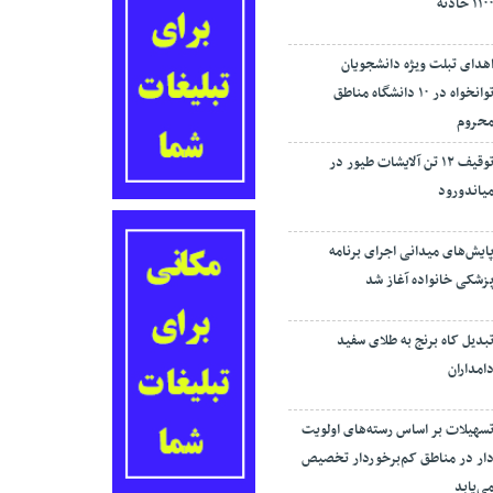
۱۱۰ حادثه
هدای تبلت ویژه دانشجویان
توانخواه در ۱۰ دانشگاه مناطق
حروم
توقیف ۱۲ تن آلایشات طیور در
یاندورود
ایش‌های میدانی اجرای برنامه
زشکی خانواده آغاز شد
بدیل کاه برنج به طلای سفید
امداران
سهیلات بر اساس رسته‌های اولویت
ار در مناطق کم‌برخوردار تخصیص
ی‌یابد