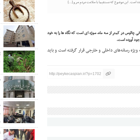
ده است. این موضوع که مستقیما با سلامت مردم سر و […]
ب
م
تار بیمارستان تخصصی طالقانی چالوس در کمتر از سه ماه، سوژه ای است که نگاه ها را به خود
ب
جود آورده است.
ویژه رسانه‌های داخلی و خارجی قرار گرفته است و باید
ت
http://peykecaspian.ir/?p=1702
ه
ش
م
م
ا