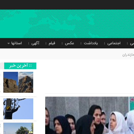
ی
اجتماعی
یادداشت
عکس
فیلم
آگهی
استانها
ازندران
:: آخرین خبر
ث
ر
و
ب
آ