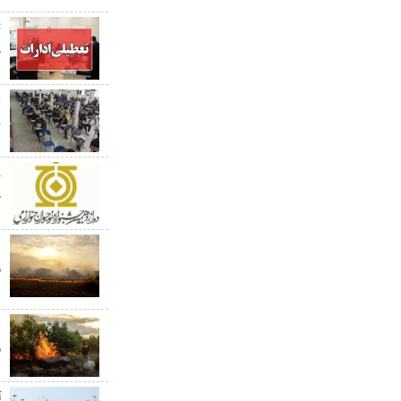
ت
چ
ن
ج
م
ه
ع
م
آ