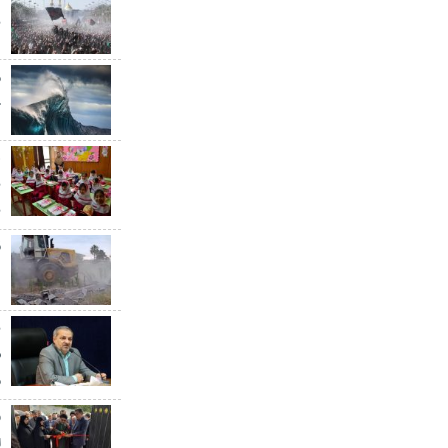
ن
خ
ه
ب
ق
د
ب
س
م
ا