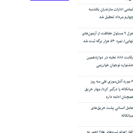
مامی ادارات مازندران یکشنبه
هارم مرداد تعطیل شد
عزل ۹ مسئول حفاظت از آزمون‌های
هایی/ نمره ۵۴۰ هزار برگه ثبت شد
رقابت ۸۸۸ نخبه در دوازدهمین
شنواره نوجوان خوارزمی
۶ مورد آتش‌سوزی طی سه روز
یانکاله را درگیر کرد/ مهار حریق
مچنان ادامه دارد
امل انسانی پشت حریق‌های
یانکاله
غاز اعزام نیروهای هلال‌احمر به