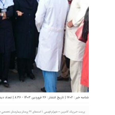
شناسه خبر : 1702 | تاریخ انتشار : 26 فروردین 1403 - 8:36 | تعداد دیدگاه :
پرینت خبرپیک کاسپین – شهرام فهیمی | است