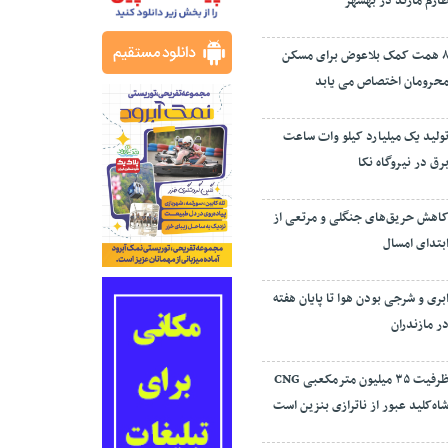
ارم مازند در بهشهر
۸ همت کمک بلاعوض برای مسکن
حرومان اختصاص می یابد
ولید یک میلیارد کیلو وات ساعت
رق در نیروگاه نکا
اهش حریق‌های جنگلی و مرتعی از
بتدای امسال
بری و شرجی بودن هوا تا پایان هفته
ر مازندران
ظرفیت ۳۵ میلیون مترمکعبی CNG
اه‌کلید عبور از ناترازی بنزین است