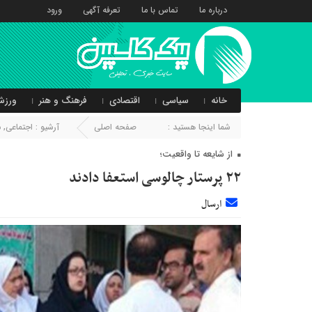
درباره ما
تماس با ما
تعرفه آگهی
ورود
خانه
سیاسی
اقتصادی
فرهنگ و هنر
ورزش
شما اینجا هستید :
صفحه اصلی
آرشیو :
اجتماعی
,
م
از شایعه تا واقعیت؛
۲۲ پرستار چالوسی استعفا دادند
ارسال