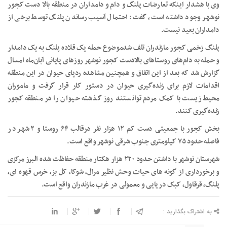
وی با هشدار اینکه تعارضات پلنگ و دام و دامداران در منطقه بالا دست کجور
نوشهر وجود داشته است، گفت: احتمال آسیب رساندن پلنگ توسط برخی از
دامداران بعید نیست.
پلنگ زخمی کجور مازندران تلف شدموضوع حمله یک قلاده پلنگ به یک دامدار
و حمله به دام‌های روستاهای بالادست کجور نوشهر روزهای پایانی آبان‌ماه امسال
گزارش شد که بعد از این اتفاق و همچنین مشاهده ردپای حیوان در این منطقه
اقدامات لازم برای زنده‌گیری حیوان در دستور کار قرار گرفت و ماموران
محیط‌زیست با کمک مردم توانستند روز گذشته حیوان را در منطقه کجور
زنده‌گیری کنند.
بخش کجور با جمعیتی دست کم ۱۲ هزار نفر درقالب ۶۴ روستا و ۲ شهر در
فاصله حدود ۷۵ کیلومتری جنوب شرقی نوشهر واقع است.
شهرستان نوشهر با داشتن حدود ۲۲۰ هزار هکتار منطقه حفاظت شده البرز مرکزی
و برخورداری از گونه های حیات وحش نظیر مرال، شوکا، کل بز، خرس قهوه ای،
پلنگ، قرقاول، کبک دریایی و معمولی در غرب مازندران واقع است.
به اشتراک بگذارید :