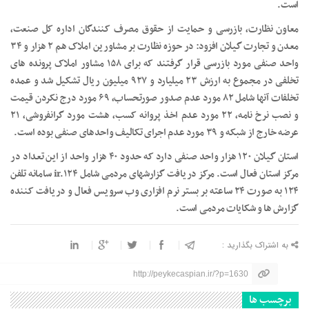
است.
معاون نظارت، بازرسی و حمایت از حقوق مصرف کنندگان اداره کل صنعت،
معدن و تجارت گیلان افزود: در حوزه نظارت بر مشاورین املاک هم ۲ هزار و ۳۴
واحد صنفی مورد بازرسی قرار گرفتند که برای ۱۵۸ مشاور املاک پرونده های
تخلفی در مجموع به ارزش ۲۳ میلیارد و ۹۲۷ میلیون ریال تشکیل شد و عمده
تخلفات آنها شامل ۸۲ مورد عدم صدور صورتحساب، ۶۹ مورد درج نکردن قیمت
و نصب نرخ نامه، ۲۲ مورد عدم اخذ پروانه کسب، هشت مورد گرانفروشی، ۲۱
عرضه خارج از شبکه و ۳۹ مورد عدم اجرای تکالیف واحدهای صنفی بوده است.
استان گیلان ۱۲۰ هزار واحد صنفی دارد که حدود ۴۰ هزار واحد از این تعداد در
مرکز استان فعال است. مرکز دریافت گزارشهای مردمی شامل ir.۱۲۴ سامانه تلفن
۱۲۴ به صورت ۲۴ ساعته بر بستر نرم افزاری وب سرویس فعال و دریافت کننده
گزارش ها و شکایات مردمی است.
به اشتراک بگذارید :
http://peykecaspian.ir/?p=1630
برچسب ها