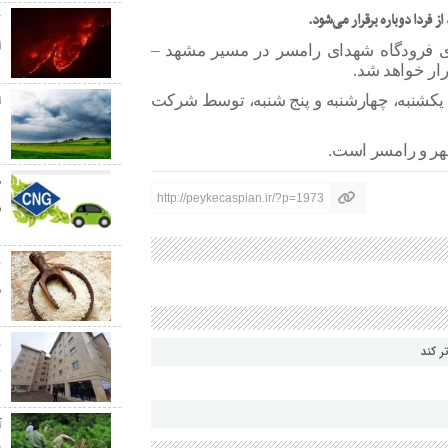
 فردا دوباره برقرار می‌شود.
ک
ا
های فرودگاه شهدای رامسر در مسیر مشهد –
ا
ی یکشنبه، چهارشنبه و پنج شنبه، توسط شرکت
د
هر و رامسر است.
http://peykecaspian.ir/?p=1973
ش
ب
م
ر کند
ب