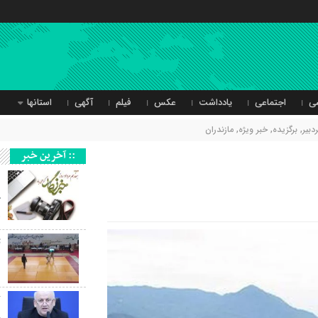
ی
اجتماعی
یادداشت
عکس
فیلم
آگهی
استانها
دبیر
,
برگزیده
,
خبر ویژه
,
مازندران
:: آخرین خبر
د
خ
ه
ت
د
ک