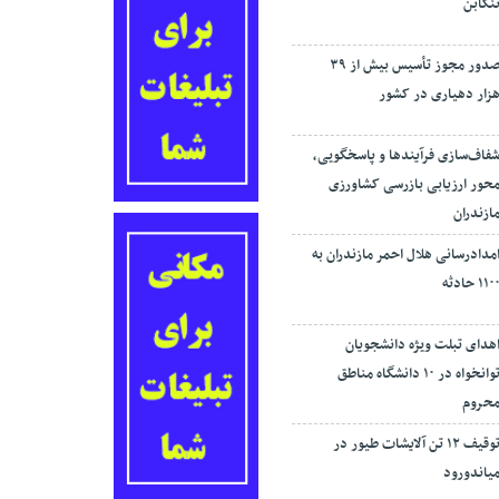
نکابن
صدور مجوز تأسیس بیش از ۳۹
زار دهیاری در کشور
فاف‌سازی فرآیند‌ها و پاسخگویی،
حور ارزیابی بازرسی کشاورزی
ازندران
مدادرسانی هلال احمر مازندران به
۱۱۰ حادثه
هدای تبلت ویژه دانشجویان
توانخواه در ۱۰ دانشگاه مناطق
حروم
توقیف ۱۲ تن آلایشات طیور در
یاندورود