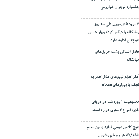
شنواره نوجوان خوارزمی
۶ مورد آتش‌سوزی طی سه روز
یانکاله را درگیر کرد/ مهار حریق
مچنان ادامه دارد
امل انسانی پشت حریق‌های
یانکاله
غاز اعزام نیروهای هلال‌احمر به
جف با پروازهای «هما»
ممنوعیت ۲ روزه شنا در دریای
زر؛ امواج ۳ متری در راه است
یچ کلاس درسی نباید بدون معلم
باشد/۵۷ هزار معلم مشمول