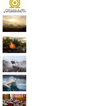
ج
م
ه
ع
م
آ
ن
خ
ه