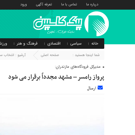
درباره ما
تماس با ما
تعرفه آگهی
ورود
خانه
سیاسی
اقتصادی
فرهنگ و هنر
ورزش
شما اینجا هستید :
صفحه اصلی
آرشیو :
انتخاب سر
مدیرکل فرودگاه‌های مازندران:
پرواز رامسر – مشهد مجدداً برقرار می شود
ارسال