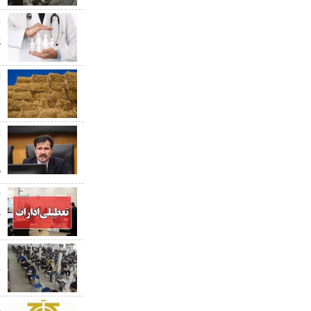
پ
پ
ت
د
ت
د
م
ت
چ
ن