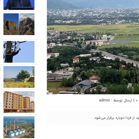
س
ث
ر
و
ب
آ
ط
0
| ارسال توسط :
admin
م
ز فردا دوباره برقرار می‌شود.
ت
ب