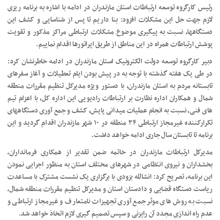
رئیس کارگروه توسعه ارتباطات استان مازندران در ادامه با اشاره به برنامه ریزی
لازم جهت حل این مشکلات افزود: بنا داریم تا پس از شناسایی و کشف این
دستگاهها، نسبت به پیگیری موضوع مشکلات ارتباطی مراکز مذکور و تقویت
پوشش ارتباطات همراه در این مناطق از طریق اپراتورها اقدام نماییم.
دبیر کارگروه توسعه دولت الکترونیک استان مازندران در ادامه خاطرنشان کرد:
در طی یک هفته گذشته با توجه به در پیش بودن ایام تعطیلات و آغاز سفرهای
تابستانه مردم به استان مازندران، با دستور ویژه مدیرکل تنظیم مقررات منطقه
شمال و همکاران اداره نظارت بر ارتباطات رادیویی این اداره کل، با اعزام تیم
های فنی، نسبت به انجام عملیات میدانی پایش، کشف و جمع آوری دستگاههای
تکرارکننده غیرمجاز ارتباطی ۳۴ منطقه در ۱۰ شهر مازندران اقدام گردید و این
برنامه تا تابستان سال جاری ادامه خواهد داشت.
مدیرکل ارتباطات مازندران در خاتمه ضمن تقدیر از همکاری فرمانداران،
بخشداران و نیروی انتظامی در شهرهای مختلف استان به منظور اجرایی نمودن
این برنامه، تصریح کرد: انشالله بزودی با برگزاری یک نشست مشترک با مساعدت
ریاست دستگاه قضایی و دادستان استان و مدیرکل تنظیم مقررات منطقه شمال،
نسبت به روش های موثر جمع آوری تجهیزات نامتعارف و غیرمجاز ارتباطی و
عدم راه اندازی مجدد آن رایزنی و سپس تصمیم گیری لازم اتخاذ خواهد شد.