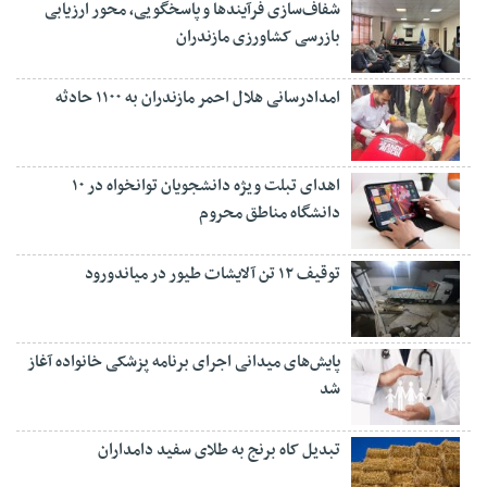
شفاف‌سازی فرآیند‌ها و پاسخگویی، محور ارزیابی
بازرسی کشاورزی مازندران
امدادرسانی هلال احمر مازندران به ۱۱۰۰ حادثه
اهدای تبلت ویژه دانشجویان توانخواه در ۱۰
دانشگاه مناطق محروم
توقیف ۱۲ تن آلایشات طیور در میاندورود
پایش‌های میدانی اجرای برنامه پزشکی خانواده آغاز
شد
تبدیل کاه برنج به طلای سفید دامداران