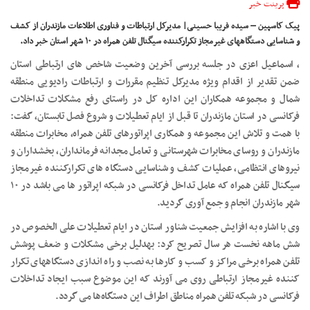
پرینت خبر
پیک کاسپین – سیده فریبا حسینی| مدیرکل ارتباطات و فناوری اطلاعات مازندران از کشف
و شناسایی دستگاههای غیرمجاز تکرارکننده سیگنال تلفن همراه در ۱۰ شهر استان خبر داد. ‎
، اسماعیل اعزی در جلسه بررسی آخرین وضعیت شاخص های ارتباطی استان
ضمن تقدیر از اقدام ویژه مدیرکل تنظیم مقررات و ارتباطات رادیویی منطقه
شمال و مجموعه همکاران این اداره کل در راستای رفع مشکلات تداخلات
فرکانسی در استان مازندران تا قبل از ایام تعطیلات و شروع فصل تابستان، گفت:
با همت و تلاش این مجموعه و همکاری اپراتورهای تلفن همراه، مخابرات منطقه
مازندران و روسای مخابرات شهرستانی و تعامل مجدانه فرمانداران، بخشداران و
نیروهای انتظامی، عملیات کشف و شناسایی دستگاه های تکرارکننده غیرمجاز
سیگنال تلفن همراه که عامل تداخل فرکانسی در شبکه اپراتور ها می باشد در ۱۰
شهر مازندران انجام و جمع آوری گردید.
وی با اشاره به افزایش جمعیت شناور استان در ایام تعطیلات علی الخصوص در
شش ماهه نخست هر سال تصریح کرد: بهدلیل برخی مشکلات و ضعف پوشش
تلفن همراه برخی مراکز و کسب و کارها به نصب و راه اندازی دستگاههای تکرار
کننده غیرمجاز ارتباطی روی می آورند که این موضوع سبب ایجاد تداخلات
فرکانسی در شبکه تلفن همراه مناطق اطراف این دستگاه‌ها می گردد.