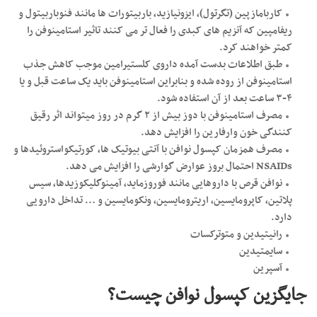
کاربامازپین (تگرتول)، ایزونیازید، باربیتورات ها مانند فنوباربیتول و
ریفامپین که آنزیم های کبدی را فعال تر می کنند تاثیر استامینوفن را
کمتر خواهند کرد.
طبق اطلاعات بدست آمده داروی کلستیرامین موجب کاهش جذب
استامینوفن از روده شده و بنابراین استامینوفن باید یک ساعت قبل و یا
۴-۳ ساعت بعد از آن استفاده شود.
مصرف استامینوفن با دوز بیش از ۲ گرم در روز میتواند اثر رقیق
کنندگی خون وارفارین را افزایش دهد.
مصرف همزمان کپسول نوافن با آنتی بیوتیک ها، کورتیکواستروئیدها و
NSAIDs احتمال بروز عوارض گوارشی را افزایش می دهد.
نوافن قرص با داروهایی مانند فوروزماید، آمینوگلیکوزیدها، سیس
پلاتین، کاپرومایسین، اریترومایسین، ونکومایسین و … تداخل دارویی
دارد.
رانیتیدین و متوترکسات
سایمتیدین
آسپرین
جایگزین کپسول نوافن چیست؟