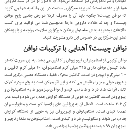
آنفولانزا و سرماخوردگی نیز استفاده می‌شود. آیا تاکنون نوافن در سبد دارویی
شما قرار داشته است؟ تحریریه
خبرگزاری سلامت
در این مقاله به شما می گوید
که نوافن چیست؟ چگونه باید آن را مصرف کرد؟ عوارض جانبی رایج نوافن
چیست؟ و چه تداخلات دارویی دارد؟ همچنین شما می توانید برای کسب
اطلاعات بیشتر به بخش
ساختمان پزشکان
خبرگزاری سلامت مراجعه و با پزشکان
عضو این خبرگزاری در خصوص این دارو مشورت کنید.
نوافن چیست؟ آشنایی با ترکیبات نوافن
نوافن ترکیبی از استامینوفن، ایبوپروفن و کافئین می باشد. به این صورت که هر
عدد کپسول نوافن دارای ۳۲۵ میلی گرم استامینوفن، ۴۰ میلی گرم کافیین و
۲۰۰ میلی‌گرم ایپوبروفن است. کافئین محرک خفیف دستگاه عصبی مرکزی است
و عروق خونی مغز را منقبض می کند و این اثر ممکن است به رفع سردرد کمک
کند. اثرات ضد درد و ضد تب کپسول نوافن نیز مربوط به استامینوفن و
ایبوپروفن است. کافئین به خوبی از دستگاه گوارش جذب می شود و نیمه عمر
آن ۴-۳ ساعت است. اتصال آن به پروتئین های پلاسما کم است و متابولیسم آن
عمدتا کبدی است. استامینوفن و ایبوپروفن نیز به خوبی از دستگاه گوارش
جذب می شوند و متابولیسم هر دو کبدی است. استامینوفن به مقدار ناچیز و
ایبوپروفن ۹۹ درصد به پروتئین پلاسما پیوند می یابد.