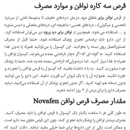
قرص سه کاره نوافن و موارد مصرف
از قرص
نوافن برای دندان درد
، درمان دردهای خفیف تا متوسط ناشی از سردرد
(عصبی و میگرنی)، ، دردهای عصبی- ماهیچه ای، دردهای مفصلی و دیس منوره
و … استفاده می شود. همچنین از
نوافن برای درد پریود
نیز می‌توان استفاده کرد.
از این دارو باید براساس تجویز پزشک استفاده شود. حتما قبل از مصرف
دستورالعمل روی بسته را بخوانید. این کپسول را می‌توانید همراه یا بدون غذا
استفاده کنید. به گونه ای که اگر دچار ناراحتی معده می‌شوید، کپسول نوافن را
همراه با غذا میل کنید. اما درصورتی‌که ناراحتی معده شدید شد، حتما با پزشک
خود مشورت کنید. به یاد داشته باشید که کپسول یا قرص نوافن را نجوید و
خورد نکنید. همواره آن را با یک لیوان آب قورت دهید. این دارو را می توانید
بدون نسخه هم تهیه کنید. اگر بدون تجویز پزشک از آن استفاده می‌کنید، نباید
مصرف دارو را برای بیش از ۳ روز ادامه دهید.
مقدار مصرف قرص نوافن
Novafen
به طور کلی هر ۸ ساعت یکبار یک کپسول یا قرص نوافن را باید مصرف کنید.
مصرف بیشتر نوافن را پزشک باید تجویز کند. چون این قرص حاوی سه دارو است
و ممکن است یکی از این داروها برای شما خیلی مفید نباشد. دقت کنید که