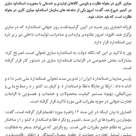
موازی کاری در مقوله نظارت و بازرسی کالاهای تولیدی و خدماتی با محوریت استاندارد سازی
در کشور شروع شد، گفت: امروز یکی از دغدغه های سازمان استاندارد موازی کاری در مقوله
نظارت است که باید حذف شود.
فرزانه انصاری روز شنبه در آیین گرامیداشت روز جهانی استاندارد که در ساری
برگزار شد، افزود: امروز علاوه بر واردات و صادرات، تولیدات داخلی نیز زیر ذره
بین استاندارد قرار دارد.
وی با تاکید بر این که، نگاه دولت به استاندارد سازی تحولی است، تصریح کرد:
مشارکت بخش خصوصی در الزامات استاندارد سازی در دستور کار قرار گرفته
است.
رئیس سازمان استاندارد ایران از تدوین سند تحولی استاندارد ملی خبر داد و
ادامه داد: ارتقای جایگاه نظام استاندارد و کیفیت کشور در سطح ملی و
بین‌المللی، بهبود مستمر کیفیت محصولات و خدمات و همسویی با الزامات
تجارت جهانی در حوزه مقررات فنی مورد تاکید قرار گرفته است.
انصاری با بیان اینکه در این سند ۱۲ راهبرد مورد اهتمام قرار گرفته است، گفت:
مهم‌ترین راهبردهای این سند، تغییر رویکرد نظام استاندارد کشور از ساختار
سنتی به نظام جامع مقررات فنی است. رویکردی که می‌تواند منجر به شفافیت
بیشتر، تسهیل تجارت، حمایت از حقوق مصرف‌کنندگان و ارتقای رقابت‌پذیری