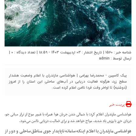
شناسه خبر : 1560 | تاریخ انتشار : 03 اردیبهشت 1403 - 18:59 | تعداد دیدگاه :
0
|
ارسال توسط :
admin
پیک کاسپین - محمدرضا بهرامی | هواشناسی مازندران با اعلام وضعیت هشدار
سطح زرد، هرگونه فعالیت دریایی در آب‌های ساحلی این استان را از امروز
(دوشنبه) تا اواخر وقت فردا ناامن اعلام کرده است.
پرینت خبر
هواشناسی مازندران اعلام کرد: با شمالی شدن جریان هوا همراه با عبور موج از تراز میانی جو،
دریای خزر با وزش باد شدید، مواج خواهد شد و برای فعالیت دریایی ناامن می‌شود.
هواشناسی مازندران با اعلام اینکه سامانه ناپایدار جوی مناطق ساحلی و دور از