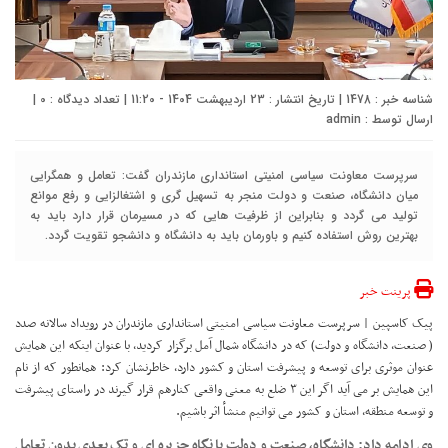
شناسه خبر : 1478 | تاریخ انتشار : 23 اردیبهشت 1404 - 11:20 | تعداد دیدگاه :
0
|
ارسال توسط :
admin
سرپرست معاونت سیاسی امنیتی استانداری مازندران گفت: تعامل و همگرایی
میان دانشگاه، صنعت و دولت منجر به تسهیل گری و اشتغالزایی و رفع موانع
تولید می گردد و بنابراین از ظرفیت هایی که در مسیرمان قرار دارد باید به
بهترین روش استفاده کنیم و باورمان باید به دانشگاه و دانشجو تقویت گردد.
پرینت خبر
پیک کاسپین | سرپرست معاونت سیاسی امنیتی استانداری مازندران در رویداد سالانه صدد
( صنعت، دانشگاه و دولت) که در دانشگاه شمال آمل برگزار کردید، با عنوان اینکه این همایش
عنوان موثری برای توسعه و پیشرفت استان و کشور دارد، خاطرنشان کرد: همانطور که از نام
این همایش بر می آید اگر این ۳ ضلع به معنی واقعی کنارهم قرار گیرند در راستای پیشرفت
و توسعه منطقه، استان و کشور می توانیم منشأ اثر باشیم.
وی ادامه داد: دانشگاه، صنعت و دولت با نگاه جزیره ای و تک بعدی بدون تعامل