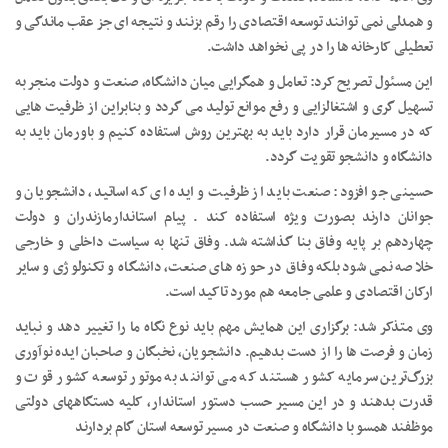
و همدلی نمی توانند توسعه اقتصادی را رقم بزنند و نتیجه ای جز عقب ماندگی و
تعطیلی کارخانه ها را در پی نخواهد داشت.
این مسئول تصریح کرد: تعامل و همگرایی میان دانشگاه، صنعت و دولت منجر به
تسهیل گری و اشتغالزایی و رفع موانع تولید می گردد و بنابراین از ظرفیت هایی
که در مسیرمان قرار دارد باید به بهترین روش استفاده کنیم و باورمان باید به
دانشگاه و دانشجو تقویت گردد.
حسینی جو افزود: صنعت باید از ظرفیت و ایده ای که اساتید، دانشجویان و
جوانان دارند بصورت ویژه استفاده کند . پیام استاندارمازندران و دولت
چهاردهم بر پایه وفاق بنا گذاشته شد. وفاق تنها به سیاست داخلی و خارجی
خلاصه نمی شود بلکه وفاق در حوزه های صنعت، دانشگاه و تکنولوژی و سایر
ارکان اقتصادی و علمی جامعه هم مورد تاکید است.
وی متذکر شد: برگزاری این همایش مهم باید نوع نگاه ما را تغییر دهد و نباید
زمان و فرصت ها را از دست بدهیم. دانشجویان، نخبگان و صاحبان ایده نوآوری
بزرگ‌ترین سرمایه کشور هستند که می توانند به موتور توسعه کشور قوت و
قدرت بدهند و در این مسیر حسب دستور استاندار، کلیه دستگاههای دولتی
موظفند همسو با دانشگاه و صنعت در مسیر توسعه استان گام بردارند