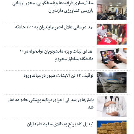
شفاف‌سازی فرآیند‌ها و پاسخگویی، محور ارزیابی
بازرسی کشاورزی مازندران
امدادرسانی هلال احمر مازندران به ۱۱۰۰ حادثه
اهدای تبلت ویژه دانشجویان توانخواه در ۱۰
دانشگاه مناطق محروم
توقیف ۱۲ تن آلایشات طیور در میاندورود
پایش‌های میدانی اجرای برنامه پزشکی خانواده آغاز
شد
تبدیل کاه برنج به طلای سفید دامداران