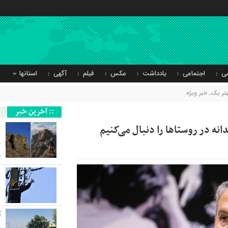
ی
اجتماعی
یادداشت
عکس
فیلم
آگهی
استانها
یتر یک
,
خبر ویژه
:: آخرین خبر
ه در روستاها را دنبال می‌کنیم
ث
ر
و
ب
آ