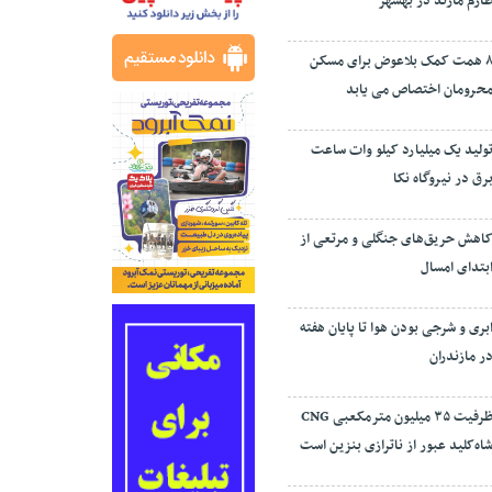
ارم مازند در بهشهر
۸ همت کمک بلاعوض برای مسکن
حرومان اختصاص می یابد
ولید یک میلیارد کیلو وات ساعت
رق در نیروگاه نکا
اهش حریق‌های جنگلی و مرتعی از
بتدای امسال
بری و شرجی بودن هوا تا پایان هفته
ر مازندران
ظرفیت ۳۵ میلیون مترمکعبی CNG
اه‌کلید عبور از ناترازی بنزین است