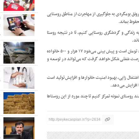
۰
 رونق بومگردی به جلوگیری از مهاجرت از مناطق روستایی
ا
حفوظ بماند.
ه زندگی و گردشگری روستایی کنیم، تا در نتیجه روستا
م
ند.
صالحی امیری اظهار داشت: آورده این طرح سه هزار و ۵۰۰ میلیارد تومان است و پیش بینی می‌شود ۱۷ هزار و ۵۰۰ خانواده
م
ین تسهیلات بهره‌مند شوند. در این صورت ۲۶ هزار فرصت شغلی شکل خواهد گرفت که می‌تواند در توسعه و
پ
تغال زایی، بهبود امنیت خانوارها و افزایش تولید است
پ
 افزایش می‌دهد.
 روستای نمونه تمرکز کنیم تا چند مورد از این روستاها
ت
د
http://peykecaspian.ir/?p=2634
ت
د
م