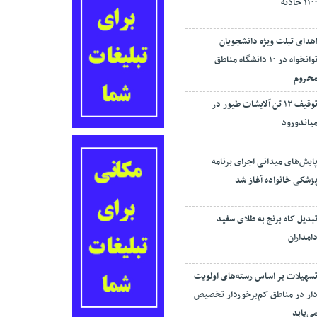
۱۱۰ حادثه
هدای تبلت ویژه دانشجویان
توانخواه در ۱۰ دانشگاه مناطق
حروم
توقیف ۱۲ تن آلایشات طیور در
یاندورود
ایش‌های میدانی اجرای برنامه
زشکی خانواده آغاز شد
بدیل کاه برنج به طلای سفید
امداران
سهیلات بر اساس رسته‌های اولویت
ار در مناطق کم‌برخوردار تخصیص
ی‌یابد