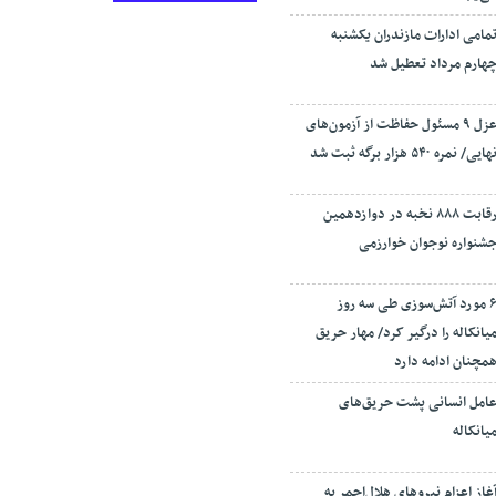
مامی ادارات مازندران یکشنبه
هارم مرداد تعطیل شد
عزل ۹ مسئول حفاظت از آزمون‌های
هایی/ نمره ۵۴۰ هزار برگه ثبت شد
رقابت ۸۸۸ نخبه در دوازدهمین
شنواره نوجوان خوارزمی
۶ مورد آتش‌سوزی طی سه روز
یانکاله را درگیر کرد/ مهار حریق
مچنان ادامه دارد
امل انسانی پشت حریق‌های
یانکاله
غاز اعزام نیروهای هلال‌احمر به