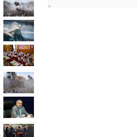
ن
خ
ه
ب
ق
د
ب
س
م
ا