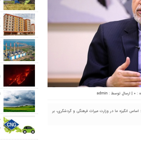
ط
م
ت
ب
ک
ا
0
| ارسال توسط :
admin
ا
د
ساس انگیزه ما در وزارت میراث فرهنگی و گردشگری، بر
ش