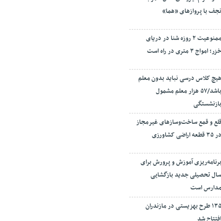
جف با پروازهای «هما»
ممنوعیت ۲ روزه شنا در دریای
زر؛ امواج ۳ متری در راه است
یچ کلاس درسی نباید بدون معلم
باشد/۵۷ هزار معلم مشمول
ازنشستگی
لع و قمع ساخت‌وسازهای غیرمجاز
ر ۳۵ قطعه اراضی کشاورزی
رنامه‌ریزی آموزش و پرورش برای
ال تحصیلی جدید بازگشایی
دارس است
۱۳۵ طرح بهزیستی در مازندران
فتتاح شد