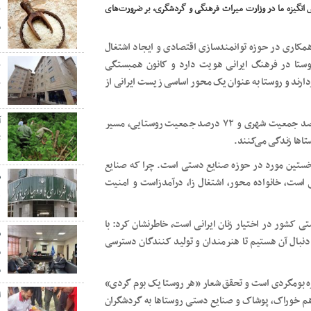
نگیزه ما در وزارت میراث فرهنگی و گردشگری، بر ضرورت‌های
ب
م
مکاری در حوزه توانمندسازی اقتصادی و ایجاد اشتغال
روستا در فرهنگ ایرانی هویت دارد و کانون همبستگی
رند و روستا به عنوان یک محور اساسی زیست ایرانی از
ب
صالحی امیری یادآور شد: طی سال‌های ۱۳۳۵ تا ۱۳۹۵ از ۲۸ درصد جمعیت شهری و ۷۲ درصد جمعیت روستایی، مسیر
ت
نخستین مورد در حوزه صنایع دستی است. چرا که صنایع
 است، خانواده محور، اشتغال زا، درآمدزاست و امنیت
ه
۷ تا ۹۰ درصد تولید صنایع دستی کشور در اختیار زنان ایرانی است، خاطرنشان کرد: با
ش
دنبال آن هستیم تا هنرمندان و تولید کنندگان دسترسی
م
م
ه بومگردی است و تحقق شعار «هر روستا یک بوم گردی»
ا
هم خوراک، پوشاک و صنایع دستی روستاها به گردشگران