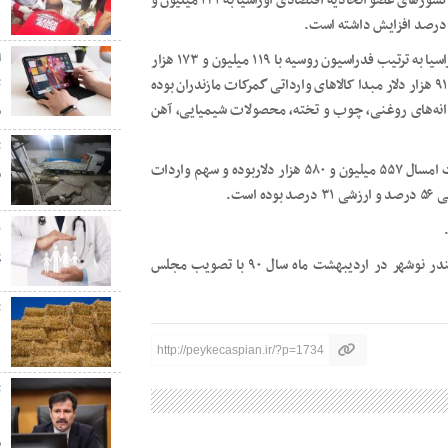
جمشیدی اظهار کرد: در همین مدت واردات گمرکات مازندران از کشورهای عضو اتحادیه اقتصادی اوراسیا به ۱۳۱ میلیون و
۰
ا
ناظر گمرکات مازندران افزود: کشورهای عضو اتحادیه اقتصادی اوراسیا به ترتیب فدراسیون روسیه با ۱۱۹ میلیون و ۱۷۳ هزار
دلار، قزاقستان با ۹ میلیون و ۴۸۵ هزار دلار و بلاروس ۲ میلیون و ۹۱۵ هزار دلار مبدا کالاهای وارداتی گمرکات مازندران بوده
دانه‌های روغنی، چوب و تخته، محصولات شیمیایی، آهن
م
وی گفت: ارزش کل واردات گمرکات مازندران طی سه ماهه نخست امسال ۵۵۷ میلیون و ۵۸۰ هزار دلاربوده و سهم واردات
م
ست.
پ
پ
شهر بندری نوشهر در فاصله ۲۰۰ کیلومتری پایتخت قرار دارد. بندر نوشهر در اردیبهشت ماه سال ۹۰ با تصویب مجلس
ت
د
http://peykecaspian.ir/?p=1734
ت
د
م