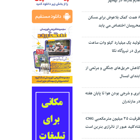
ارم مازند در بهشهر
۸ همت کمک بلاعوض برای مسکن
حرومان اختصاص می یابد
ولید یک میلیارد کیلو وات ساعت
رق در نیروگاه نکا
اهش حریق‌های جنگلی و مرتعی از
بتدای امسال
بری و شرجی بودن هوا تا پایان هفته
ر مازندران
ظرفیت ۳۵ میلیون مترمکعبی CNG
اه‌کلید عبور از ناترازی بنزین است