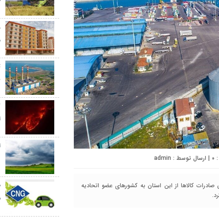
ط
م
ت
ب
ک
ا
ا
د
0
| ارسال توسط :
admin
ن صادرات کالاها از این استان به کشورهای عضو اتحادیه
ش