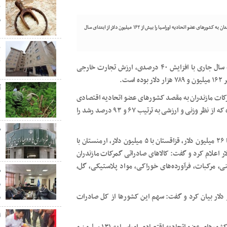
ب
م
پیک کاسپین به نقل از پیام کاسپین | ناظر گمرکات مازندران میزان صادرات کالاها از این استان به کشورهای عضو اتحادیه اوراسیا را بیش از ۱۶۲ میلیون دلار از ابتدای سال
ب
به نقل از پیام کاسپین امیر جمشیدی افزود: در سه ماهه نخست سال جاری با افزایش ۴۰ درصدی، ارزش تجارت خارجی
ت.
کات مازندران به مقصد کشورهای عضو اتحادیه اقتصادی
ت
اوراسیا بالغ بر ۴۳۱ هزار تن به ارزش ۳۱ میلیون و ۲۱۶ هزار دلار بوده که از نظر وزنی و ارزشی به ترتیب ۶۷ و ۹۳ درصد رشد را
وی صادرات از گمرکات مازندران به کشورهای فدراسیون روسیه با ۲۶ میلیون دلار، قزاقستان با ۵ میلیون دلار، ارمنستان با
ه
و قرقیزستان با ۳۶۸ هزار دلار و بلاروس با ۱۳ هزار دلار اعلام کرد و گفت: کالاهای صادراتی گمرکات مازندران
، مرکبات، فرآورده‌های خوراکی، مواد پلاستیکی، گل،
ش
م
کل صادرات گمرکات مازندران را ۸۸ میلیون و ۵۷۷ هزار دلار بیان کرد و گفت: سهم این کشورها از کل صادرات
م
ا