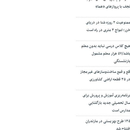
جف با پروازهای «هما»
ممنوعیت ۲ روزه شنا در دریای
زر؛ امواج ۳ متری در راه است
یچ کلاس درسی نباید بدون معلم
باشد/۵۷ هزار معلم مشمول
ازنشستگی
لع و قمع ساخت‌وسازهای غیرمجاز
ر ۳۵ قطعه اراضی کشاورزی
رنامه‌ریزی آموزش و پرورش برای
ال تحصیلی جدید بازگشایی
دارس است
۱۳۵ طرح بهزیستی در مازندران
فتتاح شد