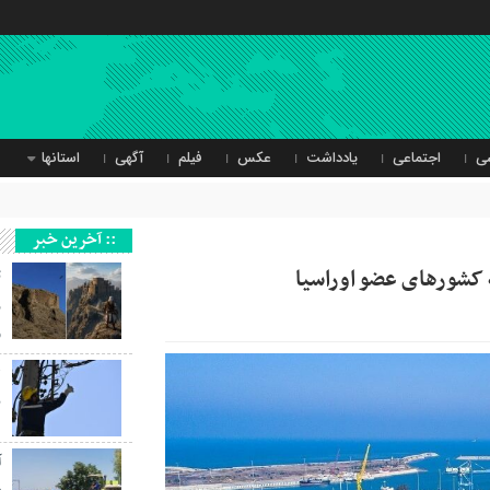
ی
اجتماعی
یادداشت
عکس
فیلم
آگهی
استانها
:: آخرین خبر
ث
ر
و
ب
آ