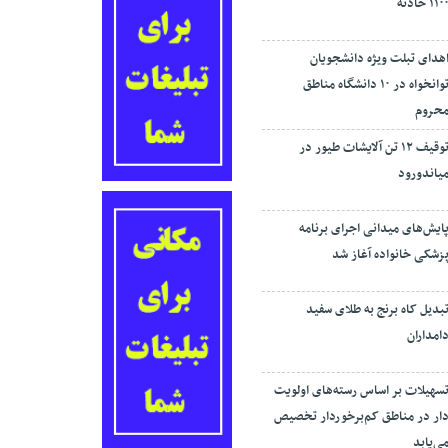
۱۱۰ حادثه
هدای تبلت ویژه دانشجویان
توانخواه در ۱۰ دانشگاه مناطق
حروم
توقیف ۱۲ تن آلایشات طیور در
یاندورود
ایش‌های میدانی اجرای برنامه
زشکی خانواده آغاز شد
بدیل کاه برنج به طلای سفید
امداران
سهیلات بر اساس رسته‌های اولویت
ار در مناطق کم‌برخوردار تخصیص
ی‌یابد