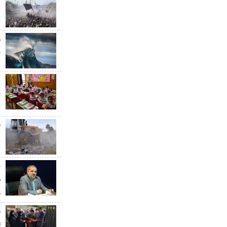
ن
خ
ه
ب
ق
د
ب
س
م
ا