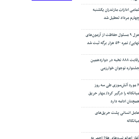
مامی ادارات مازندران یکشنبه
هارم مرداد تعطیل شد
عزل ۹ مسئول حفاظت از آزمون‌های
هایی/ نمره ۵۴۰ هزار برگه ثبت شد
رقابت ۸۸۸ نخبه در دوازدهمین
شنواره نوجوان خوارزمی
۶ مورد آتش‌سوزی طی سه روز
یانکاله را درگیر کرد/ مهار حریق
مچنان ادامه دارد
امل انسانی پشت حریق‌های
یانکاله
غاز اعزام نیروهای هلال‌احمر به