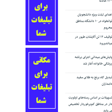
۱۱۰ حادثه
هدای تبلت ویژه دانشجویان
توانخواه در ۱۰ دانشگاه مناطق
حروم
توقیف ۱۲ تن آلایشات طیور در
یاندورود
ایش‌های میدانی اجرای برنامه
زشکی خانواده آغاز شد
بدیل کاه برنج به طلای سفید
امداران
سهیلات بر اساس رسته‌های اولویت
ار در مناطق کم‌برخوردار تخصیص
ی‌یابد