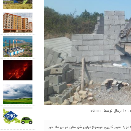
ط
م
ت
ب
ک
ا
ا
د
0
| ارسال توسط :
admin
ش
پیک کاسپین | سرپرست مدیریت جهاد کشاورزی آمل از شناسایی ۶۵ مورد تغییر کاربری غیرمجاز دراین شهرستان در تیر ماه خبر