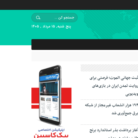
پنج شنبه, ۱۵ مرداد , ۱۴۰۵
بت جهانی الموت؛ فرصتی برای
وایت تمدن ایران در بازی‌های
یدیویی
۱۹۴ هزار انشعاب غیرمجاز از شبکه
رق جمع‌آوری شد
غاز برداشت بذر استاندارد برنج