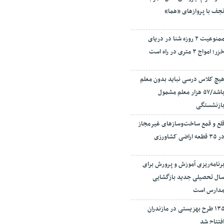
جف با پروازهای «هما»
ممنوعیت ۲ روزه شنا در دریای
زر؛ امواج ۳ متری در راه است
یچ کلاس درسی نباید بدون معلم
باشد/۵۷ هزار معلم مشمول
ازنشستگی
لع و قمع ساخت‌وسازهای غیرمجاز
ر ۳۵ قطعه اراضی کشاورزی
رنامه‌ریزی آموزش و پرورش برای
ال تحصیلی جدید بازگشایی
دارس است
۱۳۵ طرح بهزیستی در مازندران
فتتاح شد