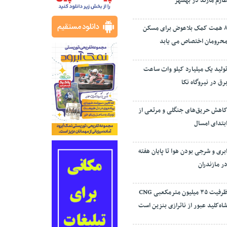
ارم مازند در بهشهر
۸ همت کمک بلاعوض برای مسکن
حرومان اختصاص می یابد
ولید یک میلیارد کیلو وات ساعت
رق در نیروگاه نکا
اهش حریق‌های جنگلی و مرتعی از
بتدای امسال
بری و شرجی بودن هوا تا پایان هفته
ر مازندران
ظرفیت ۳۵ میلیون مترمکعبی CNG
اه‌کلید عبور از ناترازی بنزین است