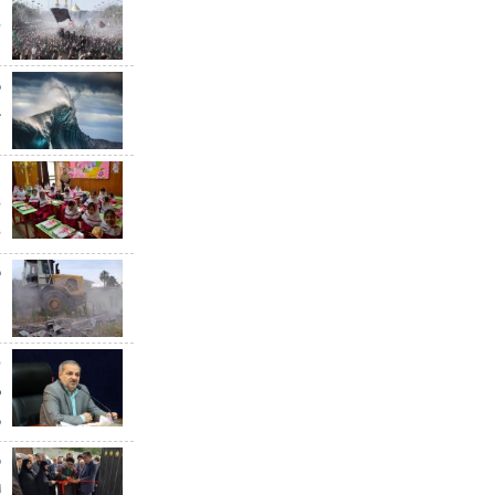
ن
خ
ه
ب
ق
د
ب
س
م
ا