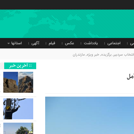
ی
اجتماعی
یادداشت
عکس
فیلم
آگهی
استانها
نتخاب سردبیر
,
برگزیده
,
خبر ویژه
,
مازندران
:: آخرین خبر
ث
ر
و
ب
آ