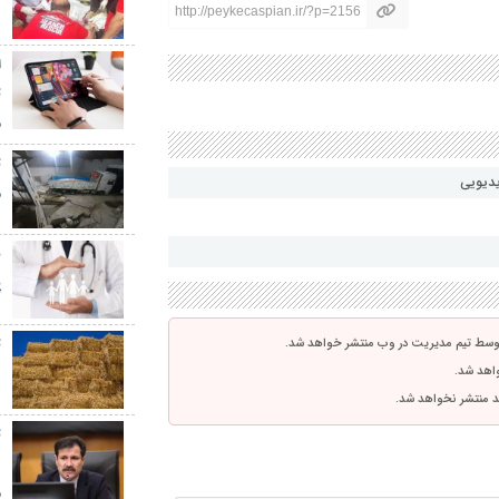
۰
http://peykecaspian.ir/?p=2156
ا
م
یدیویی
م
پ
پ
ت
توسط تیم مدیریت در وب منتشر خواهد شد.
واهد شد.
د
اشد منتشر نخواهد شد.
ت
د
م