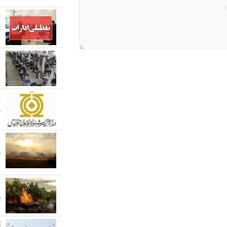
ت
چ
ن
ج
م
ه
ع
م
آ