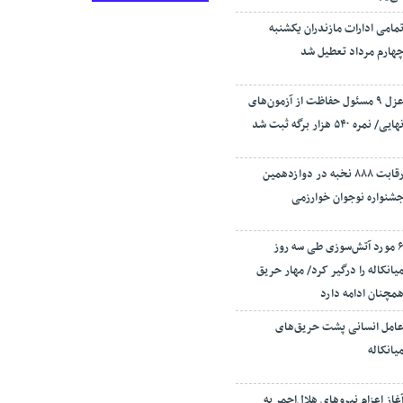
مامی ادارات مازندران یکشنبه
هارم مرداد تعطیل شد
عزل ۹ مسئول حفاظت از آزمون‌های
هایی/ نمره ۵۴۰ هزار برگه ثبت شد
رقابت ۸۸۸ نخبه در دوازدهمین
شنواره نوجوان خوارزمی
۶ مورد آتش‌سوزی طی سه روز
یانکاله را درگیر کرد/ مهار حریق
مچنان ادامه دارد
امل انسانی پشت حریق‌های
یانکاله
غاز اعزام نیروهای هلال‌احمر به