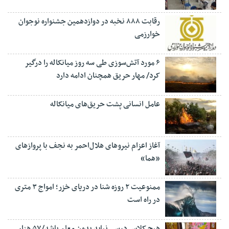
رقابت ۸۸۸ نخبه در دوازدهمین جشنواره نوجوان
خوارزمی
۶ مورد آتش‌سوزی طی سه روز میانکاله را درگیر
کرد/ مهار حریق همچنان ادامه دارد
عامل انسانی پشت حریق‌های میانکاله
آغاز اعزام نیروهای هلال‌احمر به نجف با پروازهای
«هما»
ممنوعیت ۲ روزه شنا در دریای خزر؛ امواج ۳ متری
در راه است
هیچ کلاس درسی نباید بدون معلم باشد/۵۷ هزار