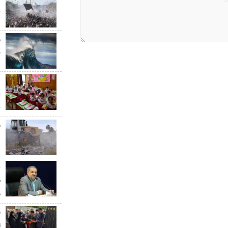
ن
خ
ه
ب
ق
د
ب
س
م
ا