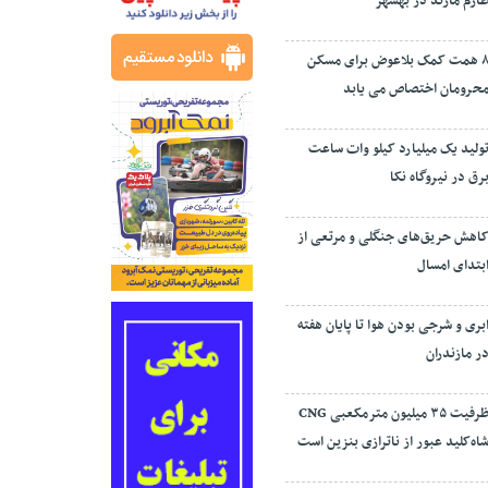
ارم مازند در بهشهر
۸ همت کمک بلاعوض برای مسکن
حرومان اختصاص می یابد
ولید یک میلیارد کیلو وات ساعت
رق در نیروگاه نکا
اهش حریق‌های جنگلی و مرتعی از
بتدای امسال
بری و شرجی بودن هوا تا پایان هفته
ر مازندران
ظرفیت ۳۵ میلیون مترمکعبی CNG
اه‌کلید عبور از ناترازی بنزین است