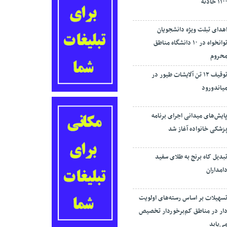
۱۱۰ حادثه
هدای تبلت ویژه دانشجویان
توانخواه در ۱۰ دانشگاه مناطق
حروم
توقیف ۱۲ تن آلایشات طیور در
یاندورود
ایش‌های میدانی اجرای برنامه
زشکی خانواده آغاز شد
بدیل کاه برنج به طلای سفید
امداران
سهیلات بر اساس رسته‌های اولویت
ار در مناطق کم‌برخوردار تخصیص
ی‌یابد