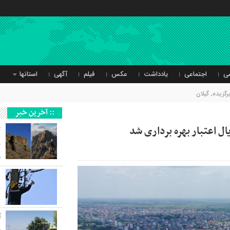
ی
اجتماعی
یادداشت
عکس
فیلم
آگهی
استانها
رگزیده
,
گیلان
:: آخرین خبر
ل اعتبار بهره برداری شد
ث
ر
و
ب
آ