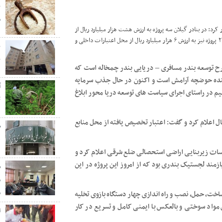
ب
م
ر کرد: در بنادر گیلان سه پروژه به ارزش هشت هزار میلیارد ریال از
محل اعتبارات داخلی سازمان مورد بهره برداری قرار گرفت و عملیات اجرایی ۲ پروژه نیز به ارزش ۶ هزار میلیارد ریال از محل اعتبارات داخلی و
ب
رح توسعه بندر مسافری – دریایی بندر چمخاله است که
ازوی موج شکن تشکیل دهنده حوضچه آرامش است و اکنون در حال جذب سرمایه
انیم در راستای اجرای سیاست های توسعه دریا محور ابلاغ
ت
ال اعلام کرد و گفت: اعتبار تخصیص یافته از محل منابع
ه
سات زیربنایی اراضی استحصالی ضلع شرقی اعلام کرد و
زمند لجستیک بندری بود که از امروز این پروژه در این
ش
م
م
اخت، حمل، نصب و راه اندازی چهار دستگاه بازوی تخلیه
مواد سوختی و بالعکس با ایمنی کامل و تسریع در کار
ا