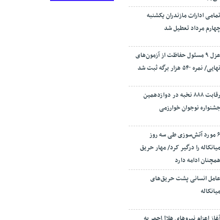
مامی ادارات مازندران یکشنبه
هارم مرداد تعطیل شد
عزل ۹ مسئول حفاظت از آزمون‌های
هایی/ نمره ۵۴۰ هزار برگه ثبت شد
رقابت ۸۸۸ نخبه در دوازدهمین
شنواره نوجوان خوارزمی
۶ مورد آتش‌سوزی طی سه روز
یانکاله را درگیر کرد/ مهار حریق
مچنان ادامه دارد
امل انسانی پشت حریق‌های
یانکاله
غاز اعزام نیروهای هلال‌احمر به