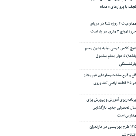
جف با پروازهای «هما»
ممنوعیت ۲ روزه شنا در دریای
زر؛ امواج ۳ متری در راه است
یچ کلاس درسی نباید بدون معلم
باشد/۵۷ هزار معلم مشمول
ازنشستگی
لع و قمع ساخت‌وسازهای غیرمجاز
ر ۳۵ قطعه اراضی کشاورزی
رنامه‌ریزی آموزش و پرورش برای
ال تحصیلی جدید بازگشایی
دارس است
۱۳۵ طرح بهزیستی در مازندران
فتتاح شد