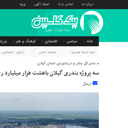
درباره ما
تماس با ما
تعرفه آگهی
ورود
خانه
سیاسی
اقتصادی
فرهنگ و هنر
ورزش
شما اینجا هستید :
صفحه اصلی
آرشیو :
اجتماعی
,
ب
مدیر کل بنادر و دریانوردی استان گیلان:
سه پروژه بندری گیلان باهشت هزار میلیارد ریا
ارسال