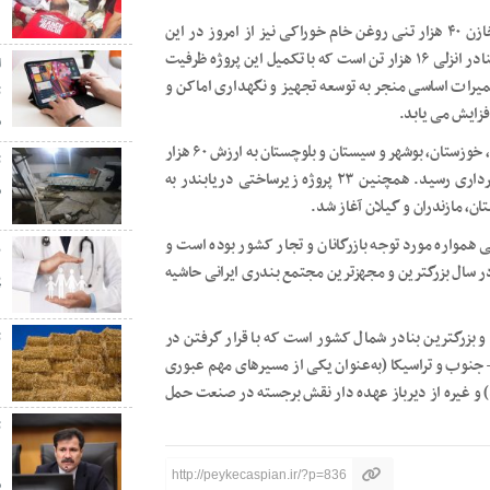
۰
وی تاکید کرد: عملیات اجرایی ۲ پروژه سرمایه گذاری احداث مخازن ۴۰ هزار تنی روغن خام خوراکی نیز از امروز در این
مجتمع بندری آغاز شد. هم اکنون ظرفیت مخازن روغن خوراکی بنادر انزلی ۱۶ هزار تن است که با تکمیل این پروژه ظرفیت
ا
اجرای پروژه تعمیرات اساسی منجر به توسعه تجهیز و نگهداری اماکن و
فزایش می یابد.
م
۲۷ پروژه بندری و دریایی در استان های گیلان، مازندران، هرمزگان، خوزستان، بوشهر و سیستان و بلوچستان به ارزش ۶۰ هزار
میلیارد ریال و ارزش روز بیش از ۱۵۰ هزار میلیارد ریال به بهره برداری رسید. همچنین ۲۳ پروژه زیرساختی دریابندر به
م
صه حمل و نقل دریایی همواره مورد توجه بازرگانان و تجار کشور بوده است و
پ
کان تخلیه و بارگیری ۱۰ میلیون تن کالا در سال بزرگترین و مجهزترین مجتمع بندری ایرانی حاشیه
پ
 و بزرگترین بنادر شمال کشور است که با قرار گرفتن در
ت
– جنوب و تراسیکا (به‌عنوان یکی از مسیرهای مهم عبوری
د
 و غیره از دیرباز عهده دار نقش برجسته در صنعت حمل
ت
د
http://peykecaspian.ir/?p=836
م