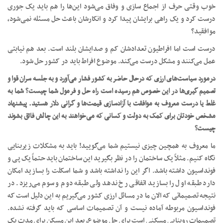
خوب وقتی حرف از اجماع سازی و وفاق می‌شود این‌ها را هم باید یک جوری
درست کرد و یک راهی برایشان پیدا کرد و انکارشان باعث حل مسئله نمی‌شود،
موافقید؟
درست است اما افراطیون تعدادشان کم و صدایشان بلند است. بعد هم نیابتی
عمل می‌کنند و مشکل درست می‌کند. موضوع افراط باید در کشور حل شود.
درمورد سیاست‌های ارزی که درحال حاضر به کشور فشار می‌آورد و به جلسه سران قوا و
تصمیم گیری‌ها در این خصوص هم رسیده است راه حل و فرمول شما چیست؟ شما به
غلط یا درست معروف به موافقت با آزادسازی قیمت‌ها و گرانی دلار هستید. پیشنهاد
مشخص خودتان برای کمک به دولت و کسانی که می‌خواهند به این چالش فائق بشوند
چیست؟
ما معروف به همچین چیزی نیستیم شما می‌گویید! باید به مشکلات زیربنایی
نگاه ‌کنیم. مثلاً یک ساختمان را در نظر بگیرید این ساختمان باید حتماً یک پی و
فونداسیون داشته باشد. اگر این را نداشته باشد و شما اسکلت را بسازید امکان
دارد طبقه اول را بسازید اتفاقی رخ ندهد ولی طبقه دوم و سوم می‌ریزد. در
نتیجه تصمیماتی که الان ما در مسائل ارزی کشور می‌گیریم به این دلیل است که
فونداسیون مربوطه آماده نیست و آن تصمیمات اساسی که باید گرفته نشده.
تصمیمات روبنایی مسکنی است برای حل موضوع، بعد این مسکن برای مدت یک