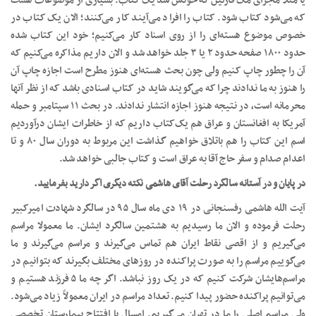
یا مثلاً ماجرای مک فارلین که خودش شد یک کتاب. بسیاری از موضوعات هست
که می‌شود کتاب شود. کتاب را افراد می‌آیند کار می‌کنند؛ الان یک کتاب در
خصوص موضوع هسته‌ای را از روی اسناد کار می‌کنیم؛ خود این کتاب شده
حدود ۱۸۰۰ صفحه حدود ۲ یا ۳ جلد خواهد شد و الان داریم مذاکره می‌کنیم که
آن را چطور چاپ کنیم ولی چون بحث هسته‌ای هنوز مطرح است اجازه چاپ آن
را هنوز به ما ندادند چرا که می‌گویند شاید در کتاب اسنادی باشد که از نظر آنها
محرمانه است، در نتیجه هنوز اجازه انتشار ندادند. در بحث ۱۱ سپتامبر و حمله
آمریکا به افغانستان و عراق هم یک‌کتاب داریم که از خاطرات ایشان درآوردیم
اسم این کتاب را هم باتلاق خواهیم گذاشت این مربوط به دوران سال ۸۰ و تا
اعدام صدام و سفر حاج آقا به عراق است و کتاب جالبی خواهد شد.
در پایان و در آستانه سالگرد رحلت آقای هاشمی نکته دیگری اگر دارید بفرمایید.
آیت الله هاشمی رفسنجانی در ۱۹ دی ماه سال ۹۵ در سالگرد شهادت امیرکبیر
رحلت فرموده و الان ما رسیدیم به هشتمین سالگرد ایشان. ما معمولا مراسم
می‌گیریم و از اقصی نقاط ایران هم تماس می‌گیرند و مراسم می‌گیرند و ما
می‌گوییم مراسم را به صورت پراکنده در روزهای مختلف بگیرند که بتوانیم در
مراسم‌هایشان شرکت کنیم که در یک روز نباشد. اگر چه ما ۵ فرزند هستیم و
می‌توانیم پراکنده حضور پیدا کنیم. تعداد مراسم‌ در ایران معمولاً زیاد می‌شود.
ولی مراسم اصلی را ما در تهران می‌گیریم. امسال با افتتاح بیمارستان تخصصی