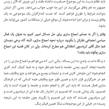
باید نظام نسبت به این موضوع حساسیت داشته باشد و این چیزی که الان رییس
جمهور به نام وفاق می‌گویند در این جا خوب جواب می‌دهد. یعنی اگر ایشان
بتوانند شرایط را طوری فراهم کنند که دست اندارکاران یک موضوعی به یک
وفاق برسند و برای اجرا آماده شوند آن موقع خیلی از مشکلات کشور می‌تواند حل
بشود.
وفاق را اگر به معنای اجماع سازی برای حل مسائل تعبیر کنیم، به عنوان یک فعال
سیاسی اجتماعی نظرتان را بگویید درباره نحوه اجماع سازی، البته گاه برخی دوستان
شما مثل آقای کرباسچی انتقاداتی هم مطرح کرده‌اند. ولی در کلان قضیه این اجماع
سازی چگونه باید باشد؟
دو نگاه است راجع به این مساله، یکی این که می‌خواهیم اجماع سازی را در
جامعه ایجاد کنیم، یعنی جامعه با شما هم نظر شود و به شما کمک کند کاری
انجام شود؛ این خودش کاری است و تبلیغات وسیع می‌خواهد و جزو وظایف شما
هم در خبرگزاری قرار دارد و همین طور جزو وظایف همه کسانی که در فرهنگ
سازی فعال هستند که باید این کار را انجام دهند و جامعه را همراه کنند با یک
تصمیم. یک زمانی هست که تصمیم در اختیار یک عده ای از سیاسیون است و
این سیاسیون هستند که باید این تصمیم را بگیرند چون جامعه به این نتیجه
رسیده در خیلی از این موضوعات مثلا همین فیلترینگ.