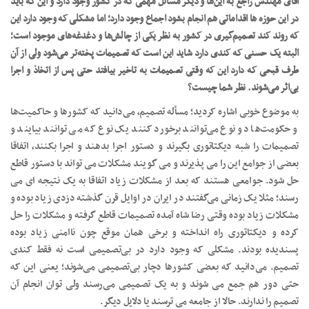
آقای مهندس راجع به این‌ها و دیگر مسائل مهمی که در کشور وجود دارد و این که باید
در این حوزه ها اقداماتی هم انجام بشود اجماع وجود دارد؛ اما مشکلی که وجود دارد این
که روند کند تصمیم‌گیری در کشور به نظر یکی از چالش‌ها و دغدغه‌های موجود است؛
البته یک حسنی که کندی دارد شاید این است که تصمیمات پخته‌تر می‌شود ولی از آن
طرف قبحی که دارد این که وقتی تصمیمات به تاخیر بیافتد حتی پس از اتخاذ و اجرا
بی‌اثر می‌شوند. نظر شما چیست؟
به موضوع خوبی اشاره کردید؛ مسأله تصمیم، می‌دانید که کشورها و حاکمیت‌ها
و حکومت‌ها دو نوع می‌توانند برخورد کنند یک نوع که می توانند بیایند و
تصمیمات را شبه دیکتاتوری بگیرند و دستور اجرا بدهند و اجرا بکنند، اتفاقا
بعضی از جوامع این را می پذیرند و می گویند مشکلات می تواند با دستور قاطع
حل شود. جوامعی هستند که بعد از مشکلات زیاد اتفاقا به یک نتیجه ای می
رسند؛ مثلا یک زمانی می‌گفتند در ایران در اوایل قرن گذشته دزدی زیاد بوده و
مشکلات زیاد بوده وقتی رضا شاه آمده تصمیمات قاطع گرفته و مشکلات را حل
کرده و دیکتاتوری راه انداخته و برخی همان موقع چون ناامنی زیاد بوده
پسندیده بودند. مشکلی که وجود دارد در بی‌تصمیمی است نه فقط کندی
تصمیم. می‌دانید که بعضی کشورها دچار بی‌تصمیمی می‌شوند؛ یعنی این که
حتی دور هم جمع می شوند و به یک تصمیمی می‌رسند ولی توان انجام آن
تصمیم را ندارند. حالا از جامعه می ترسند یا دلایل دیگر.