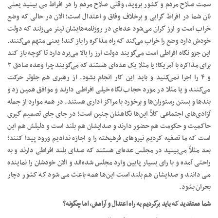
سمت صلاح مردم و کشور بروید، وقتی صلاح مردم را در افراط می بینید یعنی
نان شما در افراط گرایی و برخلاف وفاق و اعتدال است؛ الان در حالی که وضع
خراب است و ارز گران می‌شود عده‌ای در روزنامه‌هایشان تیتر می‌زنند که دولت
خودش دارد وضع را خراب می‌کند که راه مذاکره را باز کند! یعنی متهم می‌کنند.
این جزو نگاه افراطی است می‌گویند دولت ارز را بالا می‌برد دارد تا کوچه باز ‌کند
برای مذاکره با آمریکا؛ یا مثلا یک عده‌ای هستند که می‌گویند چرا وعده صادق ۳
و ۴ را اجرا نمی‌کنید و باید این کار انجام بشود. از رهبری هم جلوتر حرکت
می‌کنند و یا مثلا در مورد حجاب نگاه خیلی افراطی دارند و موافق همین زد و
بندها و بستن رستوران‌ها و برخورد با مراکز اداری هستند. در همه موارد از جمله
آزادی‌های اجتماعی کلاً این‌ها نگاهشان چنین است؛ در جای جای تصمیم گیری
حاکمیت و حکومت هم حضور دارند و صدایشان هم بلند است و دلیلش هم این
است که ما تصفیه کردیم نیروهای فرهیخته را و اجازه ندادیم ورود پیدا کنند؛
بعد مثلاً می‌بینید در مجلس عده‌ای هستند که صدای بلند افراطی دارند و به
راحتی آمده و با رای بسیار پایین وارد مجلس شده‌اند و الان خودشان را نماینده
می دانند و صدایشان هم بلند است این‌ها همه باعث می شود که کشور دچار
بحران بشود.
شما معتقدید که باید برگردیم به راه اعتدال و آرامش، اما چگونه؟