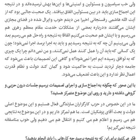
ولی خب سیاسیون و مسئولین و امنیتی‌ها و این‌ها بهش نرسیده‌اند و در نتیجه
این اجماع سازی باید در بین مسئولین اتفاق بیافتد. یک صحبت جالبی بود که از
آیت الله هاشمی رفسنجانی اخیرا من دیدم خوب وایرال شده در فضای مجازی
ایشان می‌گفتند «درباره بعضی از مشکلات خدمت مقام معظم رهری هم
می‌رسیم و با ایشان هم صحبت می‌کنیم اتفاقا به نتیجه و راه حل هم می‌رسیم بعد
ولی می‌بینیم آن چه که به نتیجه رسیدیم و باید به اجرا برسد اجرا نمی‌شود؛ چون
یک کسانی که باید آن را عمل کنند عمل نمی‌کنند، و من نمی‌دانم چرا یک چیزی
که به توافق رسیده ایم اجرا نمی‌شود؟» و گاهی این تصمیمات باعث می‌شود که
جامعه دچار تردید نسبت به حاکمیت شود و گمان کند دولت و نظام قدرت
اعمال نظر ندارد و این باعث تضعیف می‌شود.
با این محور که چگونه به اجماع سازی و اجرای تصمیمات برسیم جلسات درون حزبی و
گروهی داشته و دارید و روی این موضوع متمرکز هستید؟
ما در این خصوص در حزب کارگزاران سازندگی فعال هستیم و این موضوع اصلی
دولت و بحث آقای پزشکیان است. ما هم تمرکز داریم و در این موضوع به نتایجی
هم می رسیم و اعلام هم می کنیم و انتقال هم می دهیم ولی خوب متاسفانه
نتیجه نمی‌گیریم!
فکر می‌کنید برای این که به نتیجه برسید چه کارهایی را باید انجام بدهید؟