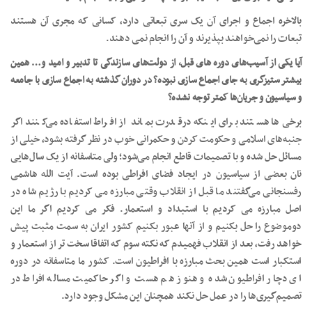
بالاخره اجماع و اجرای آن یک سری تبعاتی دارد، کسانی که مجری آن هستند
تبعات را نمی‌خواهند بپذیرند و آن را انجام نمی دهند.
آیا یکی از آسیب‌های دوره های قبل، از دولت‌های سازندگی تا تدبیر و امید و… همین
بیشتر ستیزگری به جای اجماع سازی نبوده؟ در دوران گذشته به اجماع سازی با جامعه
و سیاسیون و جریان‌ها کمتر توجه نشده؟
برخی‌ها هستند برای اینکه درقدرت بماند از افراط استفاده می‌کنند اگر
جنبه‌های اسلامی و حکومت کردن و حکمرانی خوب در نظر گرفته بشود، خیلی از
مسائل حل شده و با تصمیمات قاطع انجام می‌شود؛ ولی متاسفانه از یک سال‌هایی
نان بعضی از سیاسیون در ایجاد فضای افراطی بوده است. آیت الله هاشمی
رفسنجانی می‌گفتند ما قبل از انقلاب وقتی مبارزه می کردیم با رژیم شاه در
اصل مبارزه می کردیم با استبداد و استعمار. فکر می کردیم اگر ما این
دوموضوع را حل بکنیم و از آنها عبور بکنیم کشور ایران به سمت مثبت پیش
خواهد رفت، بعد از انقلاب فهمیدم که نکته سوم که اتفاقا سخت تر از استعمار و
استکبار است همین بحث مبارزه با افراطیون است. کشور ما متاسفانه در دوره
ای دچار افراطیون شده و هنوز هم هست و اگر حاکمیت مساله افراط در
تصمیم‌گیری‌ها را در عمل حل نکند همچنان این مشکل وجود دارد.