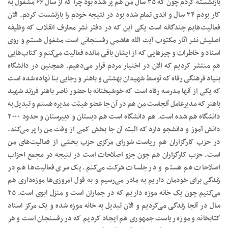
بازنشسته کردم چون که ۳۵ سال من هم پر شده بود چرا که از سال ۶۶ مشغول به
کار بودم ۳۴ سال و اندی تمام شده بود در نتیجه خودم را بازنشست کردم. الان
فعالیت‌هایم چندگانه است یکی این که در دفتر نشر معارف انقلاب که وظیفه
اصلیش نشر آثار مکتوب آیت الله هاشمی رفسنجانی است مشغول هستم و روی
اسناد و خاطرات و چیزهایی که از ایشان باقی مانده فعالیت می‌کنم و کتاب‌هایی
هم منتشر کردیم که الان در اختیار مردم قرار می‌دهیم. همچنین در دانشگاه
بنیاد فرهنگی رفاه که توسط شهیدان بهشتی و باهنر و رجایی بنا نهاده شده است
که یکی از آنها مدرسه رفاه است که خوشبختانه با حضور ناصر باهنر فرزند شهید
باهنر که مدیرعامل آنجاست من هم در آن جا عضو هیئت مدیره هستم و تبدیل به
دانشگاه هم شده است. هم دانشگاه است هم دبستان و دبیرستان و حدود ۲۰۰۰
دانش آموز و دانشجو دارد که البته آن جا بخش کمی از وقت من را پر می‌کند.
در حزب کارگزاران هم ریاست شورای مرکزی حزب بخشی از فعالیت‌های من
است. حزب کارگزاران هم چون جزو اصلاحات است در نتیجه در مجمع احزاب
اصلاحات هم هستم و در جلسات شرکت می‌کنم. یک سری فعالیت‌ها هم در
زندگی برای خودمان داریم به مادر می‌رسیم و به قول امروزی‌ها موزه‌داری هم
می‌کنیم چون یک خانه موزه داریم که در جماران است و منزل ابوی است. ۲۵
سال در آنجا زندگی می‌کردیم و الان تبدیل به خانه موزه شده و یک مرکز اسناد
کتابخانه و موزه ریاست جمهوری هم ایجاد کردیم که در رفسنجان است و هر