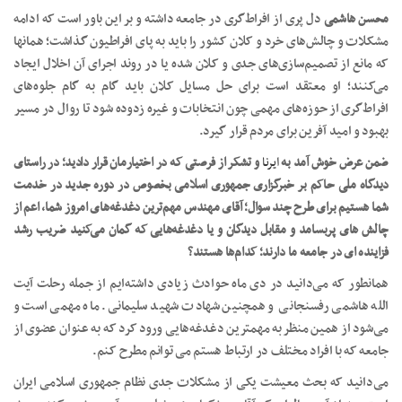
محسن هاشمی
دل پری از افراط‌گری در جامعه داشته و بر این باور است که ادامه
مشکلات و چالش‌های خرد و کلان کشور را باید به پای افراطیون گذاشت؛ همانها
که مانع از تصمیم‌سازی‌های جدی و کلان شده یا در روند اجرای آن اخلال ایجاد
می‌کنند؛ او معتقد است برای حل مسایل کلان باید گام به گام جلوه‌های
افراط‌گری از حوزه‌های مهمی چون انتخابات و غیره زدوده شود تا روال در مسیر
بهبود و امید آفرین برای مردم قرار گیرد.
ضمن عرض خوش آمد به
ایرنا
و تشکر از فرصتی که در اختیارمان قرار دادید؛ در راستای
دیدگاه ملی حاکم بر خبرگزاری جمهوری اسلامی بخصوص در دوره جدید در خدمت
شما هستیم برای طرح چند سوال؛ آقای مهندس مهم‌ترین دغدغه‌های امروز شما، اعم از
چالش های پربسامد و مقابل دیدگان و یا دغدغه‌هایی که گمان می‌کنید ضریب رشد
فزاینده ای در جامعه ما دارند؛ کدام‌ها هستند؟
همانطور که می‌دانید در دی ماه حوادث زیادی داشته‌ایم از جمله رحلت آیت
الله هاشمی رفسنجانی و همچنین شهادت شهید سلیمانی. ماه مهمی است و
می‌شود از همین منظر به مهمترین دغدغه‌هایی ورود کرد که به عنوان عضوی از
جامعه که با افراد مختلف در ارتباط هستم می توانم مطرح کنم.
می‌دانید که بحث معیشت یکی از مشکلات جدی نظام جمهوری اسلامی ایران