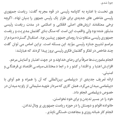
جویا شدم.
وی نخست با اشاره به کارنامه رئیسی در قوه مجریه گفت: ریاست جمهوری
رئیسی شاخص های جدیدی برای طراز یک رئیس جمهور را بنیان نهاد. اگرچه
برخی معتقدند ارزش‌های اصلی انقلابی و اسلامی در مدت ریاست رئیسی
متبلور شده بود ولی واقعیت این است که سنگ بنای گفتمان مدیریت و ریاست
جمهوری رئیسی متفاوت با روسای جمهور پیشین بود. استقبال گسترده مردم از
مراسم تشییع جنازه رئیسی مؤید این مسئله است. براین اساس می توان گفت
چند شاخص در تفکر و گفتمان فکری رئیسی بروز پیدا کردند که عبارتند:
انجام ماموریت‌ها صرفاً برای رضای خداوند و در جهت اعتبار و آسایش مردم.
افزایش اعتبار و اقتدار کشور در ابعاد مختلف سیاسی اقتصادی فرهنگی و
امنیتی.
ارائه تعریف جدیدی از دیپلماسی بین‌المللی که آن را همراه و هم آوای با
دیپلماسی میدان می‌کرد، همان کاری که سردار شهید سلیمانی از زاویه میدان در
خصوص دیپلماسی انجام داد.
خود را در مسیر ندیدن و برای خود نخواستن.
خانواده اقوام و دوستان را در حوزه ریاست جمهوری پر وبال ندادن.
انجام کار شبانه روزی و مجاهدت خستگی ناپذیر.