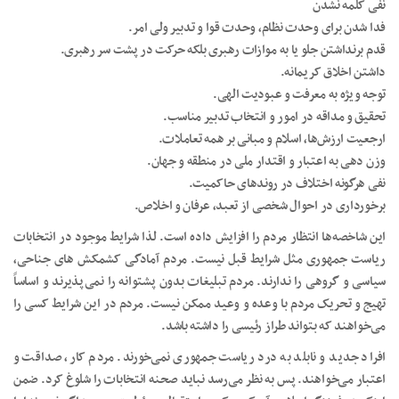
نفی کلمه نشدن
فدا شدن برای وحدت نظام، وحدت قوا و تدبیر ولی امر.
قدم برنداشتن جلو یا به موازات رهبری بلکه حرکت در پشت سر رهبری.
داشتن اخلاق کریمانه.
توجه ویژه به معرفت و عبودیت الهی.
تحقیق و مداقه در امور و انتخاب تدبیر مناسب.
ارجعیت ارزش‌ها، اسلام و مبانی بر همه تعاملات.
وزن دهی به اعتبار و اقتدار ملی در منطقه و جهان.
نفی هرگونه اختلاف در روندهای حاکمیت.
برخورداری در احوال شخصی از تعبد، عرفان و اخلاص.
این شاخصه‌ها انتظار مردم را افزایش داده است. لذا شرایط موجود در انتخابات
ریاست جمهوری مثل شرایط قبل نیست. مردم آمادگی کشمکش های جناحی،
سیاسی و گروهی را ندارند. مردم تبلیغات بدون پشتوانه را نمی‌پذیرند و اساساً
تهیج و تحریک مردم با وعده و وعید ممکن نیست. مردم در این شرایط کسی را
می‌خواهند که بتواند طراز رئیسی را داشته باشد.
افراد جدید و نابلد به درد ریاست جمهوری نمی‌خورند. مردم کار، صداقت و
اعتبار می‌خواهند. پس به نظر می‌رسد نباید صحنه انتخابات را شلوغ کرد. ضمن