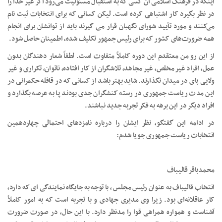
اینکه در فرهنگ اسلامی آن کسی که به استقبال مسئولیت می‌رود اگر غیر خدا را
در نظر بگیرد کار اشتباهی کرده است. لیکن کسانی که برای انتخابات ثبت نام
می‌کنند و مورد تأیید شورای نگهبان قرار می گیرند باید از توانشان برای انجام
همه ضرورت‌های کشور که برای رئیس جمهور تکلیف شده، اطمینان حاصل شود.
از این رو من معتقدم این دوره کاملاً متفاوت است. لطفاً شعار دهندگان بدون
عمل، افراد غیر مخلص، غیر مجاهد، تلاشگران از کار افتاده، ناتوان، تکراری و غیر
ولایی پای در میدان نگذارند. شاید بهتر باشد از کسانی که در قافله حکمرانی در
این مدت ریاست جمهوری در رسته کنشگران جدی بودند پا به عرصه بگذارد و
افراد دیگر در این برهه به فکر تجربه جدید نباشند.
در ادامه این گفتگو، نظر ایشان را درباره نامزدهای احتمالی چهاردهمین
انتخابات ریاست جمهوری جویا شدم:
محمدباقر قالیباف
انتخاب قالیباف به عنوان رئیس مجلس ، با توجه به جایگاه نمایندگی ای که دارد،
کار عاقلانه‌ای بود. زیرا وی مدیری جهادی و با تجربه است که به امور کاملاً
آشناست و همواره همراهی قوا را مدنظر دارد. با این حال، در صورت ضرورت