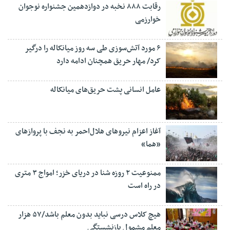
رقابت ۸۸۸ نخبه در دوازدهمین جشنواره نوجوان
خوارزمی
۶ مورد آتش‌سوزی طی سه روز میانکاله را درگیر
کرد/ مهار حریق همچنان ادامه دارد
عامل انسانی پشت حریق‌های میانکاله
آغاز اعزام نیروهای هلال‌احمر به نجف با پروازهای
«هما»
ممنوعیت ۲ روزه شنا در دریای خزر؛ امواج ۳ متری
در راه است
هیچ کلاس درسی نباید بدون معلم باشد/۵۷ هزار
معلم مشمول بازنشستگی