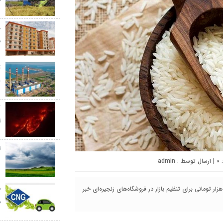
ط
م
ت
ب
ک
ا
ا
0
| ارسال توسط :
admin
د
ک کاسپین | وزارت جهاد کشاورزی از توزیع گسترده برنج ۵۶ تا ۷۰ هزار تومانی برای تنظیم بازار در فروشگاه‌های زنجیره‌ای خبر
ش