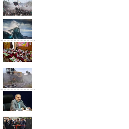
ن
خ
ه
ب
ق
د
ب
س
م
ا