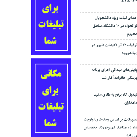
۱۱۰ حادثه
هدای تبلت ویژه دانشجویان
توانخواه در ۱۰ دانشگاه مناطق
حروم
توقیف ۱۲ تن آلایشات طیور در
یاندورود
ایش‌های میدانی اجرای برنامه
زشکی خانواده آغاز شد
بدیل کاه برنج به طلای سفید
امداران
سهیلات بر اساس رسته‌های اولویت
ار در مناطق کم‌برخوردار تخصیص
ی‌یابد