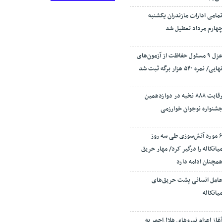
مامی ادارات مازندران یکشنبه
هارم مرداد تعطیل شد
عزل ۹ مسئول حفاظت از آزمون‌های
هایی/ نمره ۵۴۰ هزار برگه ثبت شد
رقابت ۸۸۸ نخبه در دوازدهمین
شنواره نوجوان خوارزمی
۶ مورد آتش‌سوزی طی سه روز
یانکاله را درگیر کرد/ مهار حریق
مچنان ادامه دارد
امل انسانی پشت حریق‌های
یانکاله
غاز اعزام نیروهای هلال‌احمر به