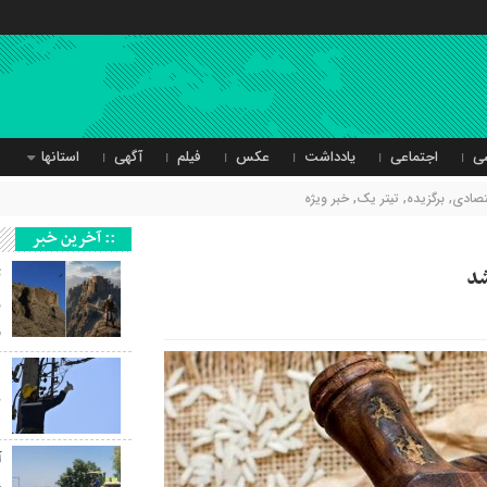
ی
اجتماعی
یادداشت
عکس
فیلم
آگهی
استانها
تصادی
,
برگزیده
,
تیتر یک
,
خبر ویژه
:: آخرین خبر
ث
ر
و
ب
آ