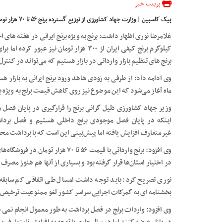
پرینت خبر
پیک کاسپین | وزارت جهاد کشاورزی از توزیع گسترده برنج ۵۶ تا ۷۰ هزار تومانی برای تنظیم بازار در فروشگاه‌های زنجیره‌ای خبر داد.
غلامرضا نوری اظهار داشت: برنج به ویژه برنج ایرانی در هفته های 
کیلوگرم برنج کیفی ایران از ۳۰۰ هزار تومان ن
برنج های تنظیم بازار وارداتی در بازار هستیم که می‌تواند در کنترل 
وی ادامه داد: از طرفی به زودی شاهد ورود برنج ایرانی به بازار
ماه آغاز می‌شود که این موضوع نیز روی کاهش قیمت برنج به ویژه بر
وزیر جهاد کشاورزی دلیل گرانی برنج را قرارگیری در پایان فصل 
اینکه در پایان فصل موجودی برنج داخلی هستیم و فصل برد
غیرمتعارف افزایش یافته اما پیش‌بینی این است که با برداشت محص
وی افزود: برنج وارداتی با قیمت ۵۶ تا 
در اختیار استان‌ها قرار گرفته بود و بسیاری از آنها هم هنوز مصر
نوری تصریح کرد: باید توجه داشت امسال طی اتفاقی کم سابقه
بخشنامه ای به گمرکات اجرایی سراسر کشور لغو ممنوعیت ترخیص بر
وی افزود: واردات برنج در فصل برداشت به طور معمول انجام نمی ش