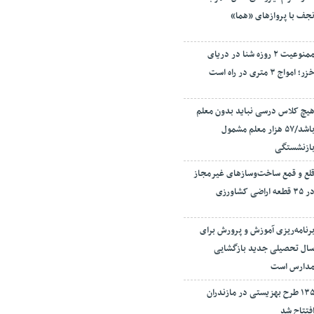
جف با پروازهای «هما»
ممنوعیت ۲ روزه شنا در دریای
زر؛ امواج ۳ متری در راه است
یچ کلاس درسی نباید بدون معلم
باشد/۵۷ هزار معلم مشمول
ازنشستگی
لع و قمع ساخت‌وسازهای غیرمجاز
ر ۳۵ قطعه اراضی کشاورزی
رنامه‌ریزی آموزش و پرورش برای
ال تحصیلی جدید بازگشایی
دارس است
۱۳۵ طرح بهزیستی در مازندران
فتتاح شد