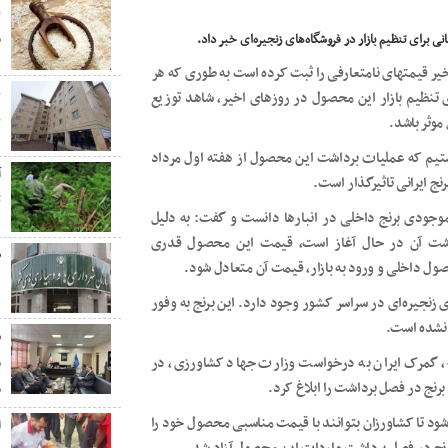
ب
م
اخیر قیمتهای نامتعارفی را ثبت کرده است به طوری که هر
یز عبور کرده اما برای تنظیم بازار این محصول در روزهای اخیر، شاهد توزیع
ب
موثر باشد.
 هستیم که عملیات برداشت این محصول از هفته اول مرداد
نج ایرانی تاثیرگذار است.
ت
موجودی برنج داخلی در انبارها دانست و گفت: به دلیل
اشت آن در حال آغاز است، قیمت این محصول قدری
ول داخلی و ورود به بازار، قیمت آن متعادل شود.
ه
۷۰ هزار تومان در فروشگاه‌های زنجیره‌ای در سراسر کشور وجود دارد. این برنج به وفور
ف نشده است.
ش
، گمرک ایران به درخواست وزارت جهاد کشاورزی، در
م
نج در فصل برداشت را ابلاغ کرد.
م
ود تا کشاورزان بتوانند با قیمت مناسبی محصول خود را
ا