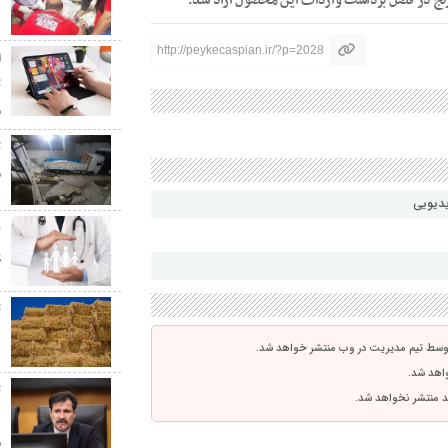
 برنج در فصل برداشت واردات این محصول آزاد شد.
۰
http://peykecaspian.ir/?p=2028
ا
م
م
یدیویی
پ
پ
ت
د
توسط تیم مدیریت در وب منتشر خواهد شد.
واهد شد.
ت
اشد منتشر نخواهد شد.
د
م