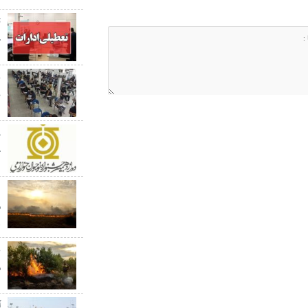
ت
چ
ن
ج
م
ه
ع
م
آ