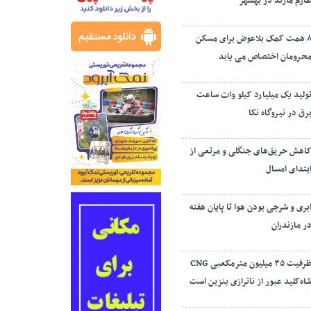
ارم مازند در بهشهر
۸ همت کمک بلاعوض برای مسکن
حرومان اختصاص می یابد
ولید یک میلیارد کیلو وات ساعت
رق در نیروگاه نکا
اهش حریق‌های جنگلی و مرتعی از
بتدای امسال
بری و شرجی بودن هوا تا پایان هفته
ر مازندران
ظرفیت ۳۵ میلیون مترمکعبی CNG
اه‌کلید عبور از ناترازی بنزین است