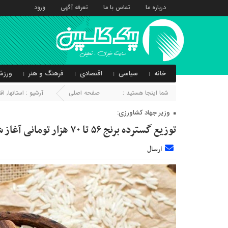
درباره ما
تماس با ما
تعرفه آگهی
ورود
خانه
سیاسی
اقتصادی
فرهنگ و هنر
ورزش
شما اینجا هستید :
صفحه اصلی
آرشیو :
استانها
,
اق
وزیر جهاد کشاورزی:
توزیع گسترده برنج ۵۶ تا ۷۰ هزار تومانی آغاز شد
ارسال