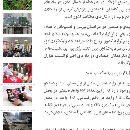
ت
تصادی در احیای صنایع کوچک در این خطه از شمال کشور در ماه های
ای بنگاه‌های اقتصادی و بازکردن گره‌ای از مشکلات
وانع تولید در استان‌های مختلف کشور است.
ه
لیدی و صنعتی در هر استان بررسی و تصمیماتی با هدف
ر رفع موانع تولید اتخاذ می‌شود، همچنین به منظور اخذ
ش
انع تولید کشور ارجاع داده خواهد شد و مکاتبات لازم
پای سرمایه‌گذاران پهن کنند برگزاری این نشست‌ها به
م
آمار فعالان اقتصادی در ماه های اخیر توانستند هزاران
م
رداند. ‌
ا
ال آفرینی سرمایه گذاری شود
۰
 همواره در مازندران از جایگاه ویژه‌ای برخوردار بوده و ۱۵ درصد از تولید ناخالص استان از این بخش است و دستکم
ا
سه هزار واحد صنعتی با اشتغال‌زایی مستقیم ۸۰ هزار نفر در استان وجود دارد که از این تعداد ۴۶۱ واحد صنعتی در بخش
ماشین‌آلات و فلزات اساسی، ۱۳۹ واحد در بخش برق و الکترونیک، ۱۱۵ واحد در بخش نساجی، ۴۰۸ واحد در بخش
محصولات شیمیایی، ۲۱۶ واحد در بخش سلولزی، ۵۳۰ واحد در بخش کانی غیرفلزی و ۳۶۷ واحد صنعتی نیز در بخش تولید
م
 چرخ دنده های این بنگاه های اقتصادی با تلاش دولت
م
تان مازندران ۲ هزار و ۶۰۰ واحد تولیدی و صنعتی وجود دارد. سهم صنعت از مجموع اشتغال های