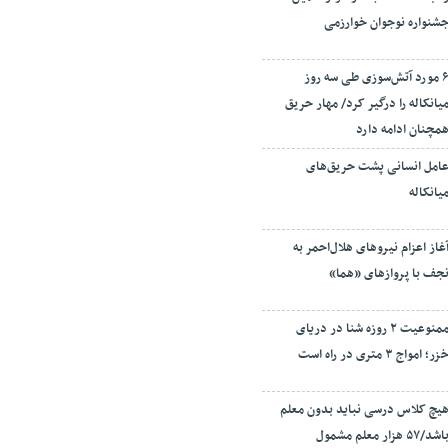
شنواره نوجوان خوارزمی
۶ مورد آتش‌سوزی طی سه روز
یانکاله را درگیر کرد/ مهار حریق
مچنان ادامه دارد
امل انسانی پشت حریق‌های
یانکاله
غاز اعزام نیروهای هلال‌احمر به
جف با پروازهای «هما»
ممنوعیت ۲ روزه شنا در دریای
زر؛ امواج ۳ متری در راه است
یچ کلاس درسی نباید بدون معلم
باشد/۵۷ هزار معلم مشمول