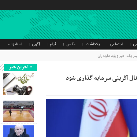
ی
اجتماعی
یادداشت
عکس
فیلم
آگهی
استانها
یتر یک
,
خبر ویژه
,
مازندران
:: آخرین خبر
ال آفرینی سرمایه گذاری شود
د
خ
ه
ت
د
ک