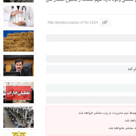
پ
پ
http://peykecaspian.ir/?p=1164
ت
د
ت
د
ر کند
م
ت
چ
توسط تیم مدیریت در وب منتشر خواهد شد.
ن
واهد شد.
اشد منتشر نخواهد شد.