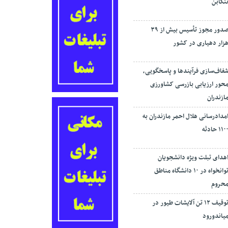
نکابن
صدور مجوز تأسیس بیش از ۳۹
زار دهیاری در کشور
فاف‌سازی فرآیند‌ها و پاسخگویی،
حور ارزیابی بازرسی کشاورزی
ازندران
مدادرسانی هلال احمر مازندران به
۱۱۰ حادثه
هدای تبلت ویژه دانشجویان
توانخواه در ۱۰ دانشگاه مناطق
حروم
توقیف ۱۲ تن آلایشات طیور در
یاندورود