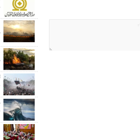
ج
م
ه
ع
م
آ
ن
خ
ه