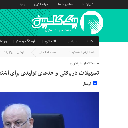
درباره ما
تماس با ما
تعرفه آگهی
ورود
خانه
سیاسی
اقتصادی
فرهنگ و هنر
ورزش
شما اینجا هستید :
صفحه اصلی
آرشیو :
برگزیده
,
ت
استاندار مازندران:
تسهیلات دریافتی واحدهای تولیدی برای اشتغ
ارسال