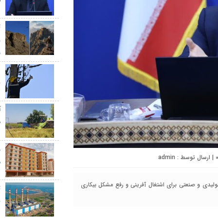
س
ث
ر
و
ب
آ
ط
| ارسال توسط :
admin
م
ولیدی و صنعتی برای اشتغال آفرینی و رفع مشکل بیکاری
ت
ب