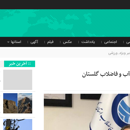
ی
اجتماعی
یادداشت
عکس
فیلم
آگهی
استانها
بر ویژه
,
ورزشی
:: آخرین خبر
ک
س
ث
ر
و