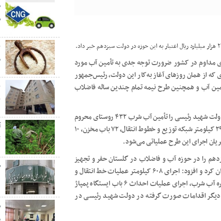
ش
ب
م
ای مداوم در کشور ضرورت توجه جدی به تأمین آب مورد
 که از همان روزهای آغاز به‌کار این دولت، رئیس‌جمهور
أمین آب و همچنین طرح نیمه تمام چندین ساله فاضلاب
ب
مدیر عامل شرکت آب و فاضلاب گلستان یکی از اقدامات شاخص دولت شهید رئیسی را تأمین آب شرب ۴۳۲ روستای محروم
استان با اجرای طرح ملی جهاد آبرسانی عنوان کرد و گفت: هزار و ٢٩١ کیلومتر شبکه توزیع و خطوط انتقال، ٧٢ باب مخزن، ١٠
ت
دهم را در حوزه آب و فاضلاب در گلستان حفر و تجهیز
۱۲۹ حلقه چاه آب شرب در راستای تأمین آب پایدار در استان عنوان کرد و افزود: اجرای ۶۰۸ کیلومتر عملیات خط انتقال و
ه
شبکه توزیع آب شرب، احداث ۶ هزار و۸۶۰ متر مکعب مخزن ذخیره آب شرب، اجرای عملیات احداث ۶ باب ایستگاه پمپاژ
سی مجدد ۳۵۲ فقره چشمه و چاه دیگر اقدامات صورت گرفته در دولت شهید رئیسی در
ش
م