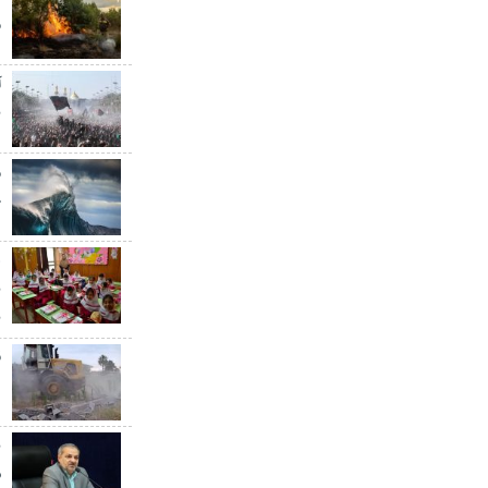
م
آ
ن
خ
ه
ب
ق
د
ب
س