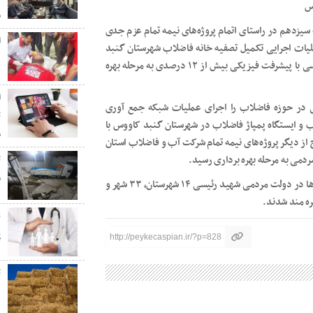
م
سیزدهم در راستای اتمام پروژه‌های نیمه تمام عزم جدی
ا
میلیارد تومانی اعتبار، عملیات اجرایی تکمیل تصفیه خانه فاضلاب شهرستان گنبد
۰
کاووس پس از ۲۵ سال وقفه طی ۲ سال در دولت شهید دکتر رئیسی با پیشرفت فیزیکی بیش از ۱۲ درصدی به مرحله بهره
ا
ی در حوزه فاضلاب را اجرای عملیات شبکه جمع آوری
نه فاضلاب و ایستگاه پمپاژ فاضلاب در شهرستان گنبد کاووس با
م
 طرح از دیگر پروژه‌های نیمه تمام شرکت آب و فاضلاب استان
دمی به مرحله بهره برداری رسید.
م
مدیر عامل شرکت آب و فاضلاب گلستان گفت: با اجرای این پروژه‌ها در دولت مردمی شهید رئیسی ۱۴ شهرستان، ۳۳ شهر و
پ
پ
http://peykecaspian.ir/?p=828
ت
د