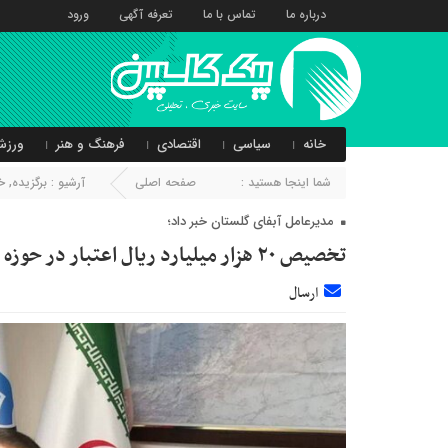
درباره ما
تماس با ما
تعرفه آگهی
ورود
خانه
سیاسی
اقتصادی
فرهنگ و هنر
ورزش
شما اینجا هستید :
صفحه اصلی
آرشیو :
برگزیده
,
خ
مدیرعامل آبفای گلستان خبر داد؛
تخصیص ۲۰ هزار میلیارد ریال اعتبار در حوزه آب و فاضلاب گلستان
ارسال