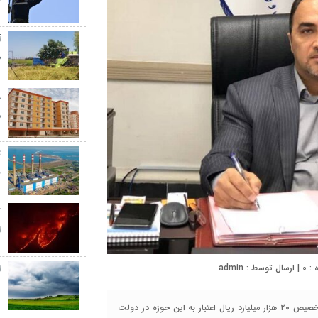
ب
آ
ط
م
ت
ب
ک
ا
0
| ارسال توسط :
admin
ا
د
پیک کاسپین - مدیر عامل شرکت آب و فاضلاب استان گلستان از تخصیص ۲۰ هزار میلیارد ریال اعتبار به این حوزه در دولت