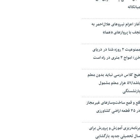
یانکاله
غاز اعزام نیروهای هلال‌احمر به
جف با پروازهای «هما»
ممنوعیت ۲ روزه شنا در دریای
زر؛ امواج ۳ متری در راه است
یچ کلاس درسی نباید بدون معلم
باشد/۵۷ هزار معلم مشمول
ازنشستگی
لع و قمع ساخت‌وسازهای غیرمجاز
ر ۳۵ قطعه اراضی کشاورزی
رنامه‌ریزی آموزش و پرورش برای
ال تحصیلی جدید بازگشایی