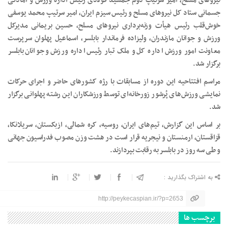
نیرو‌های مسلح، امیر سرتیپ دوم جمشید فولادی رئیس اداره ورزش و آمادگی
جسمانی ستاد کل نیرو‌های مسلح و رئیس سیزم ایران، امیر سرتیپ محمد یوسفی
خوش‌قلب رئیس هیأت وزنه‌برداری نیرو‌های مسلح، حسین بریمانی مدیرکل
ورزش و جوانان مازندران، ولیزاده فرماندار بابلسر، اسماعیل پهلوان سرپرست
معاونت امور ورزش اداره کل و ملک تبار رئیس اداره ورزش و جوانان بابلسر
برگزار شد.
مراسم افتتاحیه این دوره از مسابقات با رژه کشور‌های حاضر و اجرای حرکات
نمایشی ورزش‌های پُرشور زورخانه‌ای توسط ورزشکاران این رشته پهلوانی برگزار
شد.
بر اساس این گزارش، تیم‌های ایران، روسیه، کره شمالی، ازبکستان، سریلانکا،
قزاقستان، ارمنستان و نیجریه قرار است در هشت وزن مصوب فدراسیون جهانی
و طی سه روز در بابلسر به رقابت بپردازند.
به اشتراک بگذارید :
http://peykecaspian.ir/?p=2653
برچسب ها