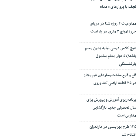
جف با پروازهای «هما»
ممنوعیت ۲ روزه شنا در دریای
زر؛ امواج ۳ متری در راه است
یچ کلاس درسی نباید بدون معلم
باشد/۵۷ هزار معلم مشمول
ازنشستگی
لع و قمع ساخت‌وسازهای غیرمجاز
ر ۳۵ قطعه اراضی کشاورزی
رنامه‌ریزی آموزش و پرورش برای
ال تحصیلی جدید بازگشایی
دارس است
۱۳۵ طرح بهزیستی در مازندران
فتتاح شد