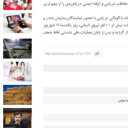
۰
فاظت دریایی و ارتقاء ایمنی دریانوردی را از مهم ترین
ا
با آلودگی دریایی با حضور نمایندگان سازمان بنادر و
دریانوردی و بنادر شمالی و با بهره گیری از ۱۱ فروند شناور و مشارکت بیش از ۱۰۰ نفر نیروی انسانی، روز یکشنبه ۱۲ شهریور
م
ار گردید و پس از پایان عملیات، طی نشستی نقاط ضعف
م
http://peykecaspian.ir/?p=750
پ
پ
ت
د
یدیویی
ت
د
م