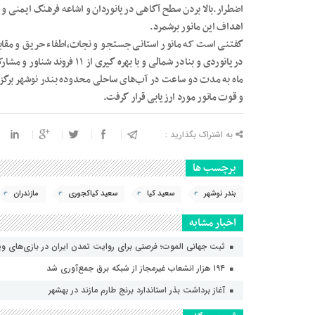
اضطرار.بالا بردن سطح آگاهی دریانوردان و اشاعه فرهنگ ایمنی و ح
اهداف این مانور برشمرد.
گفتنی است که مانور استانی جستجو و نجات،اطفاء حریق و مقابله 
ماه به مدت دو ساعت در آب‌های ساحلی محدوده بندر نوشهر برگز
و قوت مانور مورد ارزیابی قرار گرفت.
به اشتراک بگذارید :
برچسب ها
بندر نوشهر
سعید کیا
سعید کیاکجوری
مازندران
اخبار مشابه
ثبت جهانی الموت؛ فرصتی برای روایت تمدن ایران در بازی‌های و
۱۹۴ هزار انشعاب غیرمجاز از شبکه برق جمع‌آوری شد
آغاز برداشت بذر استاندارد برنج طارم مازند در بهشهر