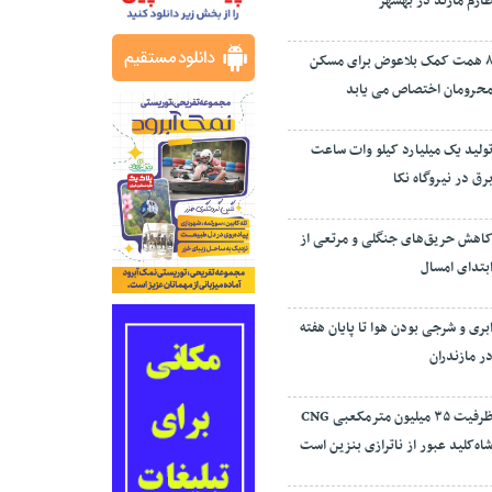
ارم مازند در بهشهر
۸ همت کمک بلاعوض برای مسکن
حرومان اختصاص می یابد
ولید یک میلیارد کیلو وات ساعت
رق در نیروگاه نکا
اهش حریق‌های جنگلی و مرتعی از
بتدای امسال
بری و شرجی بودن هوا تا پایان هفته
ر مازندران
ظرفیت ۳۵ میلیون مترمکعبی CNG
اه‌کلید عبور از ناترازی بنزین است