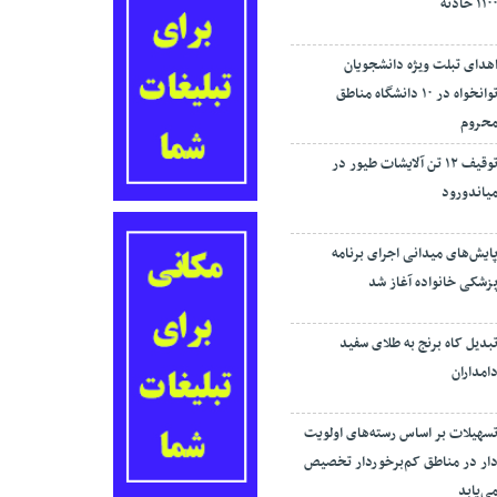
۱۱۰ حادثه
هدای تبلت ویژه دانشجویان
توانخواه در ۱۰ دانشگاه مناطق
حروم
توقیف ۱۲ تن آلایشات طیور در
یاندورود
ایش‌های میدانی اجرای برنامه
زشکی خانواده آغاز شد
بدیل کاه برنج به طلای سفید
امداران
سهیلات بر اساس رسته‌های اولویت
ار در مناطق کم‌برخوردار تخصیص
ی‌یابد