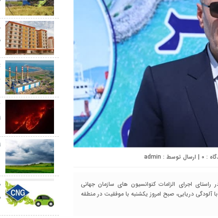
ط
م
ت
ب
ک
ا
ا
0
| ارسال توسط :
admin
د
ر راستای اجرای الزامات کنوانسیون های سازمان جهانی
مقابله با آلودگی دریایی، صبح امروز یکشنبه با موفقیت در منطقه
ش