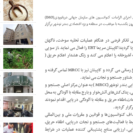
ب
م
پیک کاسپین | مدیرکل بنادر و دریانوردی استان مازندران گفت: در راستای اجرای الزامات کنوانسیون های سازمان جهانی دریانوردی(IMO)
روز یکشنبه با موفقیت در منطقه ویژه اقتصادی بندر نوشهر برگزار
ب
تی تانکر فرضی در هنگام عملیات تخلیه سوخت، ناگهان
شیلنگ تخلیه آن دچار پارگی شده و مقدار زیادی سوخت وارد دریا گردید؛کاپیتان سریعا ERT را فعال می نماید ،از سویی
شپزخانه را اعلام می کند و زنگ هشدار اعلام حریق (
ت
وی ادامه داد: حادثه فوق توسط افسر اول به کاپیتان کشتی اطلاع رسانی می گردد و کاپیتان نیز با MRCC تماس گرفته و
 شناور جستجو و نجات می نماید.
ه
کیاکجوری خاطرنشان کرد: با هماهنگی مرکز جستجو و نجات دریایی بندر نوشهر(MRCC ) به عنوان مرکز اصلی جستجو و
ی، یدک‌کش‌های آتش‌خوار و بارج مقابله با آلودگی به محل
،اطفاء حریق و مقابله با آلودگی دریایی اقدام نمودند
ش
گزار گردید.
م
اف کنوانسیون‌ها و قوانین و مقررات ملی و بین‌المللی
م
بط با فعالیت‌های جستجو و نجات دریایی، اطفاء حریق،
ا
یی، ارزیابی منابع پشتیبانی کننده عملیات در شرایط