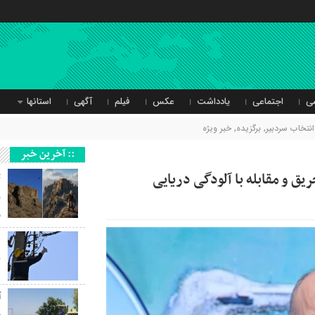
ی
اجتماعی
یادداشت
عکس
فیلم
آگهی
استانها
انتخاب سردبیر
,
برگزیده
,
خبر ویژه
:: آخرین خبر
یق و مقابله با آلودگی دریایی
ث
ر
و
ب
آ