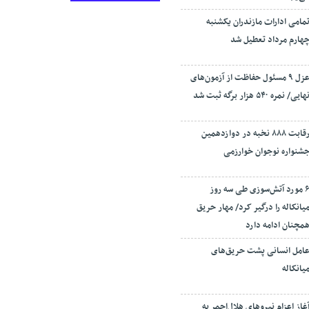
مامی ادارات مازندران یکشنبه
هارم مرداد تعطیل شد
عزل ۹ مسئول حفاظت از آزمون‌های
هایی/ نمره ۵۴۰ هزار برگه ثبت شد
رقابت ۸۸۸ نخبه در دوازدهمین
شنواره نوجوان خوارزمی
۶ مورد آتش‌سوزی طی سه روز
یانکاله را درگیر کرد/ مهار حریق
مچنان ادامه دارد
امل انسانی پشت حریق‌های
یانکاله
غاز اعزام نیروهای هلال‌احمر به