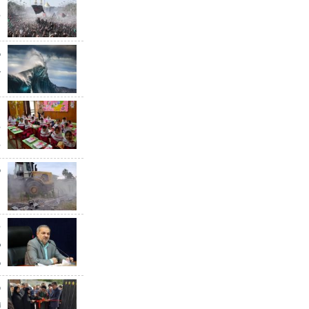
ن
خ
ه
ب
ق
د
ب
س
م
ا