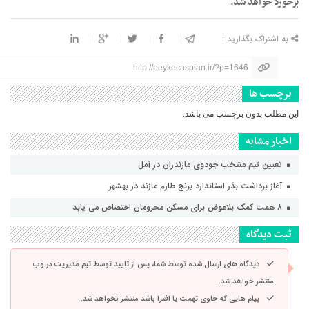
برخورد خواهد شد.
به اشتراک بگذارید :
http://peykecaspian.ir/?p=1646
برچسب ها
این مطلب بدون برچسب می باشد.
اخبار مشابه
تعیین تیم منتخب جودوی مازندران در آمل
آغاز برداشت بذر استاندارد برنج طارم مازند در بهشهر
۸ همت کمک بلاعوض برای مسکن محرومان اختصاص می یابد
ثبت دیدگاه
دیدگاه های ارسال شده توسط شما، پس از تایید توسط تیم مدیریت در وب
منتشر خواهد شد.
پیام هایی که حاوی تهمت یا افترا باشد منتشر نخواهد شد.