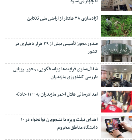
تا چهار می‌سازد
آزادسازی ۳۸ هکتار از اراضی ملی تنکابن
صدور مجوز تأسیس بیش از ۳۹ هزار دهیاری در
کشور
شفاف‌سازی فرآیند‌ها و پاسخگویی، محور ارزیابی
بازرسی کشاورزی مازندران
امدادرسانی هلال احمر مازندران به ۱۱۰۰ حادثه
اهدای تبلت ویژه دانشجویان توانخواه در ۱۰
دانشگاه مناطق محروم