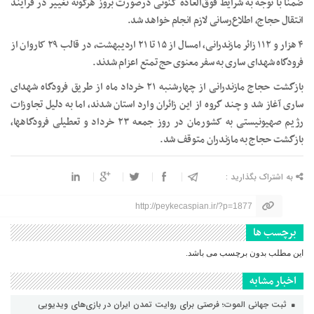
ضمنا با توجه به شرایط فوق‌العاده کنونی درصورت بروز هرگونه تغییر در فرایند
انتقال حجاج، اطلاع‌رسانی لازم انجام خواهد شد.
۴ هزار و ۱۱۲ زائر مازندرانی، امسال از ۱۵ تا ۲۱ اردیبهشت، در قالب ۲۹ کاروان از
فرودگاه شهدای ساری به سفر معنوی حج تمتع اعزام شدند.
بازگشت حجاج مازندرانی از چهارشنبه ۲۱ خرداد ماه از طریق فرودگاه شهدای
ساری آغاز شد و چند گروه از این زائران وارد استان شدند، اما به دلیل تجاوزات
رژیم صهیونیستی به کشورمان در روز جمعه ۲۳ خرداد و تعطیلی فرودگاهها،
بازگشت حجاج به مازندران متوقف شد.
به اشتراک بگذارید :
http://peykecaspian.ir/?p=1877
برچسب ها
این مطلب بدون برچسب می باشد.
اخبار مشابه
ثبت جهانی الموت؛ فرصتی برای روایت تمدن ایران در بازی‌های ویدیویی