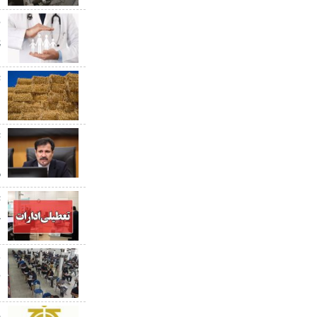
پ
پ
ت
د
ت
د
م
ت
چ
ن