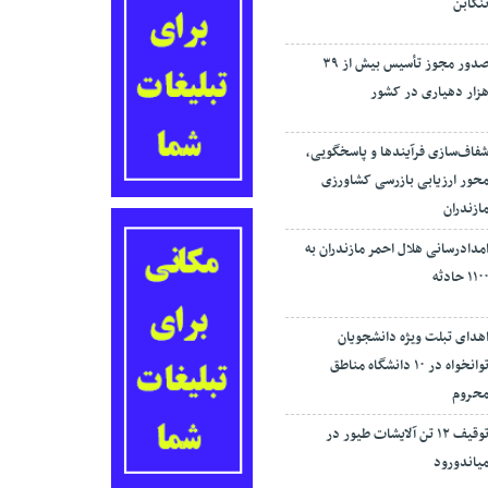
نکابن
صدور مجوز تأسیس بیش از ۳۹
زار دهیاری در کشور
فاف‌سازی فرآیند‌ها و پاسخگویی،
حور ارزیابی بازرسی کشاورزی
ازندران
مدادرسانی هلال احمر مازندران به
۱۱۰ حادثه
هدای تبلت ویژه دانشجویان
توانخواه در ۱۰ دانشگاه مناطق
حروم
توقیف ۱۲ تن آلایشات طیور در
یاندورود