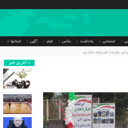
ی
اجتماعی
یادداشت
عکس
فیلم
آگهی
استانها
دبیر
,
برگزیده
,
خبر ویژه
,
مازندران
:: آخرین خبر
د
خ
ه
ت
د
ک