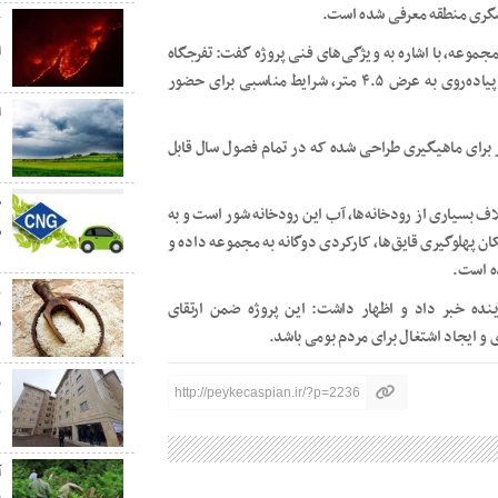
دشگری منطقه معرفی شده است.
ک
مجموعه، با اشاره به ویژگی‌های فنی پروژه گفت: تفرجگاه
ا
ساحلی کلارآباد در زمینی به مساحت ۱۴۰ متر و با طراحی مسیر پیاده‌روی به عرض ۴.۵ متر، شرایط مناسبی برای حضور
ا
د
د: در بخشی از این مجموعه، لاین ویژه‌ای به عرض ۲.۵ متر برای ماهیگیری طراحی شده که در تمام فصول سال قابل
اف بسیاری از رودخانه‌ها، آب این رودخانه شور است و به
ش
ن پهلوگیری قایق‌ها، کارکردی دوگانه به مجموعه داده و
ده است.
ب
آینده خبر داد و اظهار داشت: این پروژه ضمن ارتقای
م
و ایجاد اشتغال برای مردم بومی باشد.
http://peykecaspian.ir/?p=2236
ب