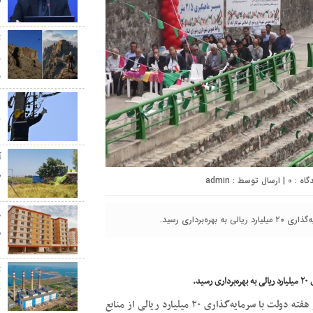
س
ث
ر
و
ب
آ
ط
0
| ارسال توسط :
admin
رداری رسید.
م
ت
د.
ب
فاز نخست پروژه تفرجگاه ساحلی شهر کلارآباد در ششمین روز از هفته دولت با سرمایه‌گذاری ۲۰ میلیارد ریالی از منابع