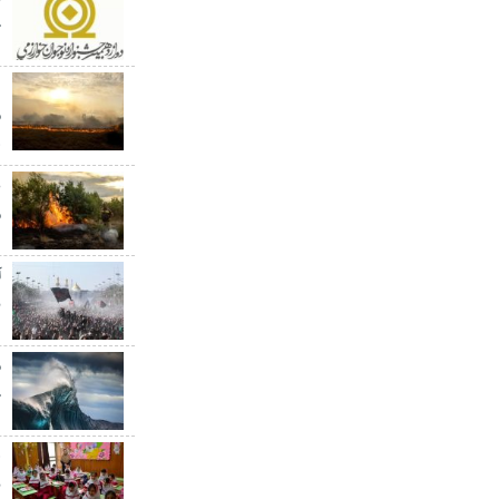
ج
م
ه
ع
م
آ
ن
خ
ه