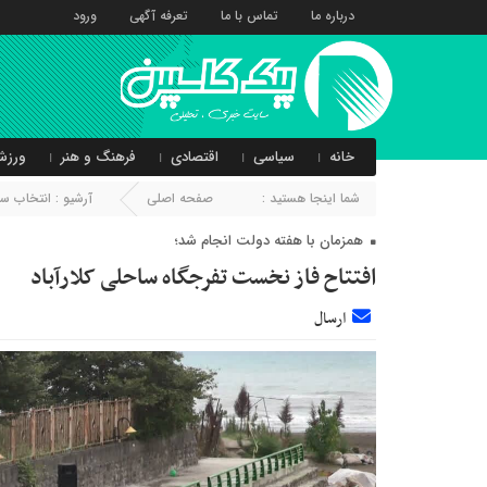
درباره ما
تماس با ما
تعرفه آگهی
ورود
خانه
سیاسی
اقتصادی
فرهنگ و هنر
ورزش
شما اینجا هستید :
صفحه اصلی
آرشیو :
انتخاب سر
همزمان با هفته دولت انجام شد؛
افتتاح فاز نخست تفرجگاه ساحلی کلارآباد
ارسال