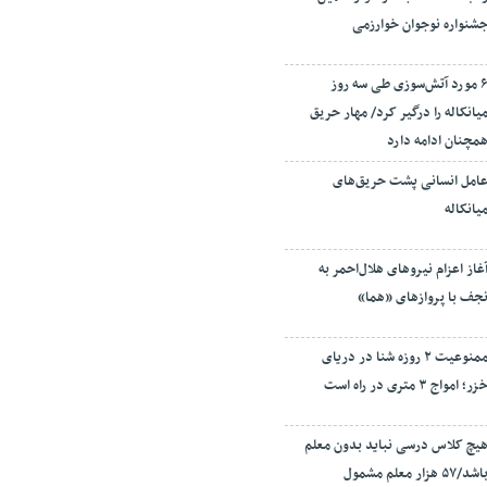
شنواره نوجوان خوارزمی
۶ مورد آتش‌سوزی طی سه روز
یانکاله را درگیر کرد/ مهار حریق
مچنان ادامه دارد
امل انسانی پشت حریق‌های
یانکاله
غاز اعزام نیروهای هلال‌احمر به
جف با پروازهای «هما»
ممنوعیت ۲ روزه شنا در دریای
زر؛ امواج ۳ متری در راه است
یچ کلاس درسی نباید بدون معلم
باشد/۵۷ هزار معلم مشمول