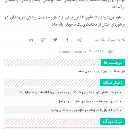
مردم این روستا خدمات پزشک عمومی، دندانپزشکی، چشم پزشکی، و مامایی
ارائه داد.
یاداور می‌شود بنیاد علوی تاکنون بیش از ۸ هزار خدمات پزشکی در مناطق کم
برخوردار استان از دهک‌های یک تا چهار ارائه داد.
به اشتراک بگذارید :
http://peykecaspian.ir/?p=2667
برچسب ها
این مطلب بدون برچسب می باشد.
اخبار مشابه
دولت تلاش کرد دسترسی خبرنگاران به مدیران و اطلاعات را هموارتر کند
تعیین تیم منتخب جودوی مازندران در آمل
کارخانه بازیافت زباله در مازندران ساخته می‌شود
ثبت دیدگاه