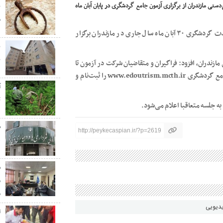
ی مازندران از برگزاری آزمون جامع گردشگری در پایان آبان ماه
ب
م
مهدی اسحاقی چهارشنبه ۳۰مهر۱۴۰۴ گفت: آزمون جامع کوتاه‌مدت گردشگری ۳۰ آبان ماه سال جاری در مازندران برگزار
ب
زندران، افزود: فراگیران و متقاضیان شرکت در آزمون تا
دوشنبه ۵ آبان ماه جاری فرصت دارند با ورود به سامانه آزمون جامع گردشگری www.edoutrism.mcth.ir را ثبت‌نام و
ت
ه جلسه متعاقبا اعلام می‌شود.
http://peykecaspian.ir/?p=2619
ه
ش
م
م
یدیویی
ا