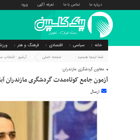
درباره ما
تماس با ما
تعرفه آگهی
ورود
خانه
سیاسی
اقتصادی
فرهنگ و هنر
ورزش
شما اینجا هستید :
صفحه اصلی
آرشیو :
انتخاب سر
معاون گردشگری مازندران:
آزمون جامع کوتاه‌مدت گردشگری مازندران آبان
ارسال