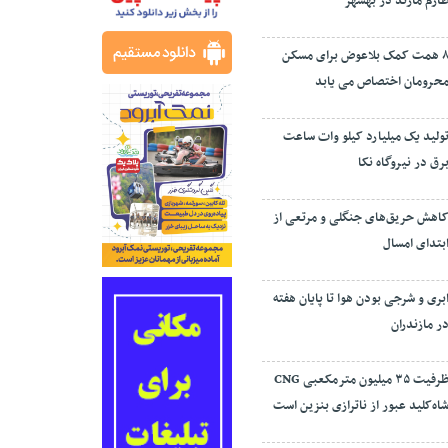
ارم مازند در بهشهر
۸ همت کمک بلاعوض برای مسکن
حرومان اختصاص می یابد
ولید یک میلیارد کیلو وات ساعت
رق در نیروگاه نکا
اهش حریق‌های جنگلی و مرتعی از
بتدای امسال
بری و شرجی بودن هوا تا پایان هفته
ر مازندران
ظرفیت ۳۵ میلیون مترمکعبی CNG
اه‌کلید عبور از ناترازی بنزین است