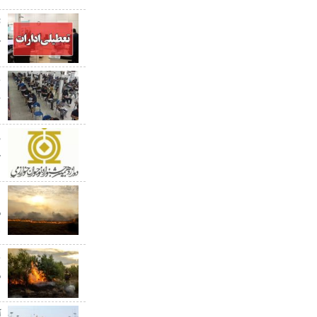
ت
چ
ن
ج
م
ه
ع
م
آ