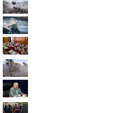
ن
خ
ه
ب
ق
د
ب
س
م
ا