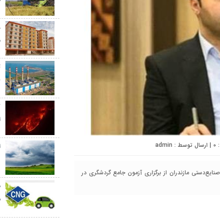
ط
م
ت
ب
ک
ا
0
| ارسال توسط :
admin
ا
د
نایع‌دستی مازندران از برگزاری آزمون جامع گردشگری در
ش