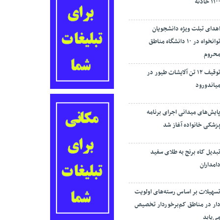
۱۱۰ حادثه
هدای تبلت ویژه دانشجویان
توانخواه در ۱۰ دانشگاه مناطق
حروم
توقیف ۱۲ تن آلایشات طیور در
یاندورود
ایش‌های میدانی اجرای برنامه
زشکی خانواده آغاز شد
بدیل کاه برنج به طلای سفید
امداران
سهیلات بر اساس رسته‌های اولویت
ار در مناطق کم‌برخوردار تخصیص
ی‌یابد