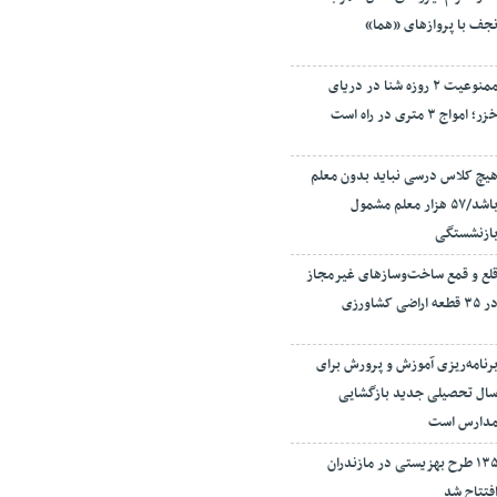
جف با پروازهای «هما»
ممنوعیت ۲ روزه شنا در دریای
زر؛ امواج ۳ متری در راه است
یچ کلاس درسی نباید بدون معلم
باشد/۵۷ هزار معلم مشمول
ازنشستگی
لع و قمع ساخت‌وسازهای غیرمجاز
ر ۳۵ قطعه اراضی کشاورزی
رنامه‌ریزی آموزش و پرورش برای
ال تحصیلی جدید بازگشایی
دارس است
۱۳۵ طرح بهزیستی در مازندران
فتتاح شد