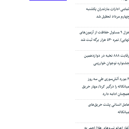
مامی ادارات مازندران یکشنبه
هارم مرداد تعطیل شد
عزل ۹ مسئول حفاظت از آزمون‌های
هایی/ نمره ۵۴۰ هزار برگه ثبت شد
رقابت ۸۸۸ نخبه در دوازدهمین
شنواره نوجوان خوارزمی
۶ مورد آتش‌سوزی طی سه روز
یانکاله را درگیر کرد/ مهار حریق
مچنان ادامه دارد
امل انسانی پشت حریق‌های
یانکاله
غاز اعزام نیروهای هلال‌احمر به