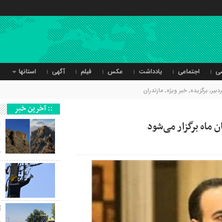
ی
اجتماعی
یادداشت
عکس
فیلم
آگهی
استانها
دبیر
,
برگزیده
,
خبر ویژه
,
مازندران
:: آخرین خبر
 ماه برگزار می‌شود
ث
ر
و
ب
آ