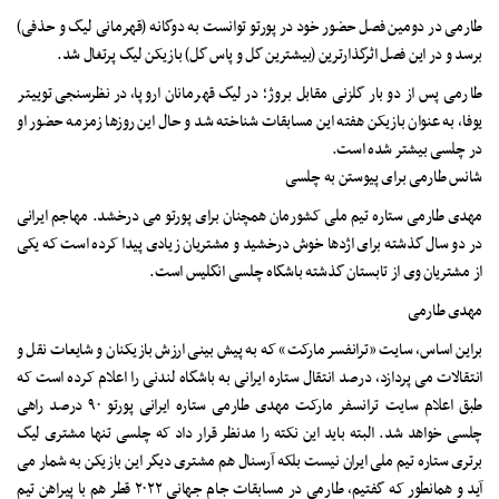
طارمی در دومین فصل حضور خود در پورتو توانست به دوگانه (قهرمانی لیگ و حذفی)
برسد و در این فصل اثرگذارترین (بیشترین گل و پاس گل) بازیکن لیگ پرتغال شد.
طارمی پس از دو بار گلزنی مقابل بروژ؛ در لیگ قهرمانان اروپا، در نظرسنجی توییتر
یوفا، به عنوان بازیکن هفته این مسابقات شناخته شد و حال این روزها زمزمه حضور او
در چلسی بیشتر شده است.
شانس طارمی برای پیوستن به چلسی
مهدی طارمی ستاره تیم ملی کشورمان همچنان برای پورتو می درخشد. مهاجم ایرانی
در دو سال گذشته برای اژدها خوش درخشید و مشتریان زیادی پیدا کرده است که یکی
از مشتریان وی از تابستان گذشته باشگاه چلسی انگلیس است.
مهدی طارمی
براین اساس، سایت «ترانفسر مارکت» که به پیش بینی ارزش بازیکنان و شایعات نقل و
انتقالات می پردازد، درصد انتقال ستاره ایرانی به باشگاه لندنی را اعلام کرده است که
طبق اعلام سایت ترانسفر مارکت مهدی طارمی ستاره ایرانی پورتو ۹۰ درصد راهی
چلسی خواهد شد. البته باید این نکته را مدنظر قرار داد که چلسی تنها مشتری لیگ
برتری ستاره تیم ملی ایران نیست بلکه آرسنال هم مشتری دیگر این بازیکن به شمار می
آید و همانطور که گفتیم، طارمی در مسابقات جام جهانی ۲۰۲۲ قطر هم با پیراهن تیم