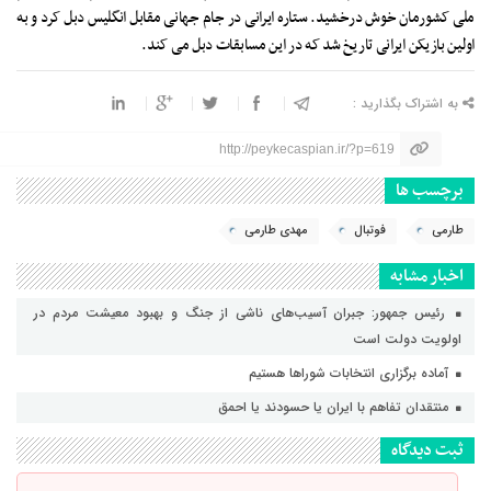
ملی کشورمان خوش درخشید. ستاره ایرانی در جام جهانی مقابل انگلیس دبل کرد و به
اولین بازیکن ایرانی تاریخ شد که در این مسابقات دبل می کند.
به اشتراک بگذارید :
http://peykecaspian.ir/?p=619
برچسب ها
طارمی
فوتبال
مهدی طارمی
اخبار مشابه
رئیس جمهور: جبران آسیب‌های ناشی از جنگ و بهبود معیشت مردم در
اولویت دولت است
آماده برگزاری انتخابات شورا‌ها هستیم
منتقدان تفاهم با ایران یا حسودند یا احمق
ثبت دیدگاه