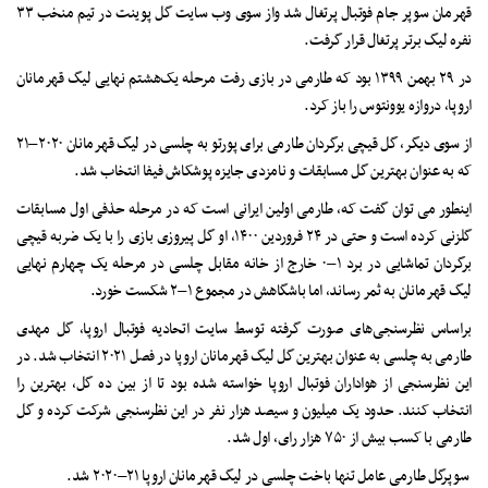
قهرمان سوپر جام فوتبال پرتغال شد واز سوی وب سایت گل پوینت در تیم منخب ۳۳
نفره لیگ برتر پرتغال قرار گرفت.
در ۲۹ بهمن ۱۳۹۹ بود که طارمی در بازی رفت مرحله یک‌هشتم نهایی لیگ قهرمانان
اروپا، دروازه یوونتوس را باز کرد.
از سوی دیگر، گل قیچی برگردان طارمی برای پورتو به چلسی در لیگ قهرمانان ۲۰۲۰–۲۱
که به عنوان بهترین گل مسابقات و نامزدی جایزه پوشکاش فیفا انتخاب شد.
اینطور می توان گفت که، طارمی اولین ایرانی است که در مرحله حذفی اول مسابقات
گلزنی کرده است و حتی در ۲۴ فروردین ۱۴۰۰، او گل پیروزی بازی را با یک ضربه قیچی
برگردان تماشایی در برد ۱–۰ خارج از خانه مقابل چلسی در مرحله یک چهارم نهایی
لیگ قهرمانان به ثمر رساند، اما باشگاهش در مجموع ۱–۲ شکست خورد.
براساس نظرسنجی‌های صورت گرفته توسط سایت اتحادیه فوتبال اروپا، گل مهدی
طارمی به چلسی به عنوان بهترین گل لیگ قهرمانان اروپا در فصل ۲۰۲۱ انتخاب شد. در
این نظرسنجی از هواداران فوتبال اروپا خواسته شده بود تا از بین ده گل، بهترین را
انتخاب کنند. حدود یک میلیون و سیصد هزار نفر در این نظرسنجی شرکت کرده و گل
طارمی با کسب بیش از ۷۵۰ هزار رای، اول شد.
سوپرگل طارمی عامل تنها باخت چلسی در لیگ قهرمانان اروپا ۲۱–۲۰۲۰ شد.